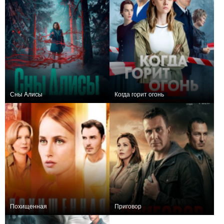
Сны Алисы
Когда горит огонь
+17
9
432
+10
8
462
Похищенная
Приговор
+2
4
184
+55
10
2366