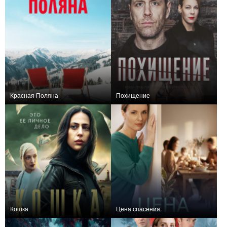
Красная Поляна
Похищение
+38
10
1134
+5
4
459
Кошка
Цена спасения
+59
8
1278
0
4
100