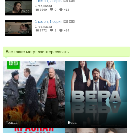
1 сезон, 2 серия
1 год назад
3669
0
+13
50:56
1 сезон, 1 серия
1 год назад
3772
1
+14
51:07
Вас также могут заинтересовать
Трасса
Вера
+2
4
162
+2
4
134