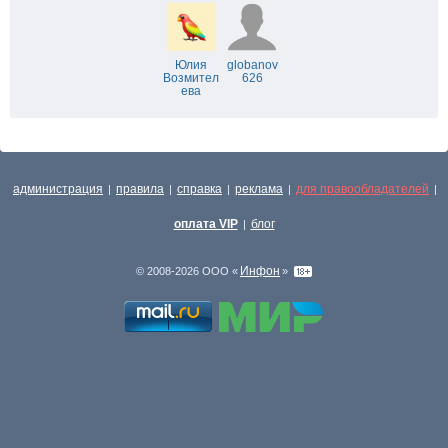
Юлия
globanov
Возмител
626
ева
администрация
правила
справка
реклама
для правообладателей
|
|
|
|
|
оплата VIP
блог
|
Инфон
© 2008-2026 ООО «
»