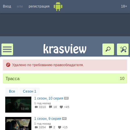
Вход
или
регистрация
18+
Удалено по требованию правообладателя.
Трасса
10
Все
Сезон 1
1 сезон, 10 серия
1 год назад
3310
18
+45
53:49
1 сезон, 9 серия
1 год назад
3354
2
+15
01:02:58