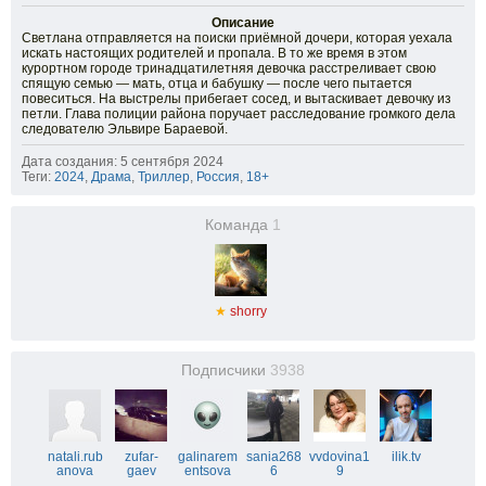
Описание
Светлана отправляется на поиски приёмной дочери, которая уехала
искать настоящих родителей и пропала. В то же время в этом
курортном городе тринадцатилетняя девочка расстреливает свою
спящую семью — мать, отца и бабушку — после чего пытается
повеситься. На выстрелы прибегает сосед, и вытаскивает девочку из
петли. Глава полиции района поручает расследование громкого дела
следователю Эльвире Бараевой.
Дата создания: 5 сентября 2024
Теги:
2024
,
Драма
,
Триллер
,
Россия
,
18+
Команда
1
★
shorry
Подписчики
3938
natali.rub
zufar-
galinarem
sania268
vvdovina1
ilik.tv
anova
gaev
entsova
6
9