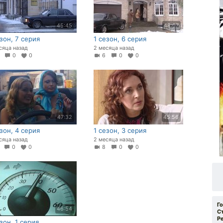
45:45
48:07
езон, 7 серия
1 сезон, 6 серия
сяца назад
2 месяца назад
5
0
0
6
0
0
47:32
45:56
езон, 4 серия
1 сезон, 3 серия
сяца назад
2 месяца назад
7
0
0
8
0
0
Г
46:54
С
Р
зон, 1 серия