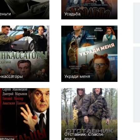
еньги
Усадьба
+2
2
112
+5
8
4
нкассаторы
Укради меня
+9
8
184
0
2
27
Отставник. Спасти
мельцы
врага