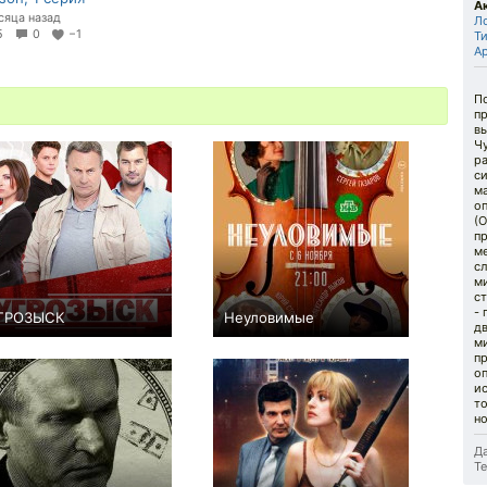
А
сяца назад
Л
15
0
−1
Т
А
П
п
вы
Ч
р
с
ма
о
(О
пр
м
с
м
с
- 
ГРОЗЫСК
Неуловимые
д
−5
24
82
0
8
117
м
п
оп
ис
то
но
Да
Те