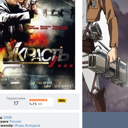
Подписчики
17
од
:
2008
трана
:
Россия
ежиссёр
:
Игорь Холодков