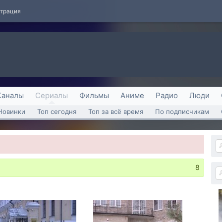
страция
Каналы
Сериалы
Фильмы
Аниме
Радио
Люди
Новинки
Топ сегодня
Топ за всё время
По подписчикам
8