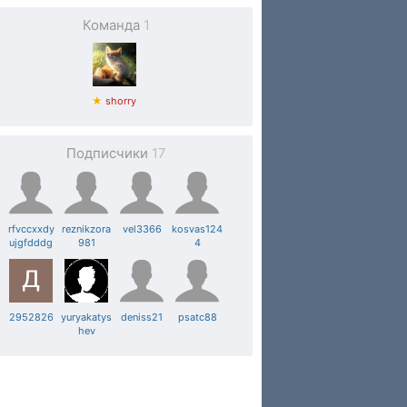
Команда
1
★
shorry
Подписчики
17
rfvccxxdy
reznikzora
vel3366
kosvas124
ujgfdddg
981
4
2952826
yuryakatys
deniss21
psatc88
hev