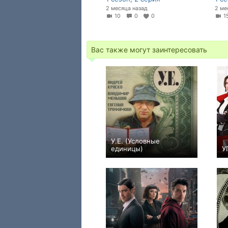
2 месяца назад
2 ме
10
0
0
Вас также могут заинтересовать
У.Е. (Условные
единицы)
У
0
8
40