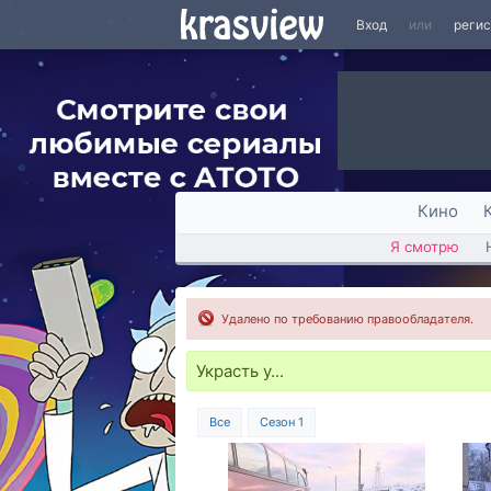
Вход
или
реги
Кино
Я смотрю
Удалено по требованию правообладателя.
Украсть у...
Все
Сезон 1