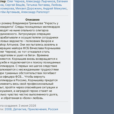
ктер
:
Олег Чернов
,
Александр Лырчиков
,
Евгения
оза
,
Сергей Вещёв
,
Татьяна Лютаева
,
Любовь
ихомирова
,
Михаил Дорожкин
,
Андрей Межулис
,
ртём Артемьев
,
Александр Рапопорт
Описание
о роману Владимира Гринькова "Украсть у
резидента". Следы похищенных миллиардов
водят на ныне опального олигарха
удиновского. Хитроумную операцию
азрабатывали и осуществляли сотрудники
иловых ведомств – полковник Вихров и
йор Алтынов. Они же пытались вовлечь в
перацию майора ФСБ Вячеслава Корнышева
лег Чернов), но тот отказался стать
едателем и ушел «в бега». Времена
еняются. Корнышев вновь возвращается к
лужбе и подключается к поиску похищенных
иллиардов. С первых же шагов следствие
талкивается с неожиданными трудностями
при туманных обстоятельствах погибают
ва офицера ФСБ… Чтобы вернуть
иллиарды в Россию, Корнышеву придется
рименить весь свой профессиональный
ыт, пройти через опаснейшие ситуации и
кушения, а наградой герою станет не
лько чувство честно выполненного долга,
 и обретенная в «боях» любовь.
та создания: 3 июня 2026
ги:
2008
,
Детектив
,
Приключения
,
Россия