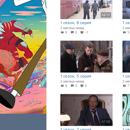
48:12
1 сезон, 8 серия
1 с
2 месяца назад
2 ме
5
0
−1
45:30
1 сезон, 5 серия
1 с
2 месяца назад
2 ме
6
0
0
47:38
1 сезон, 2 серия
1 се