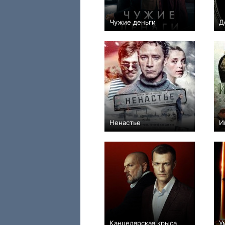
Чужие деньги
Д
+65
10
1360
Ненастье
И
+61
11
479
Канцелярская крыса
У