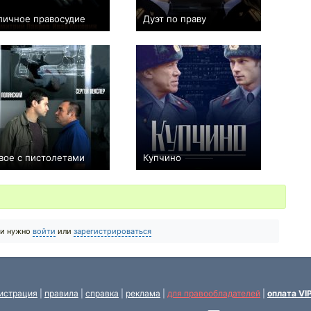
личное правосудие
Дуэт по праву
+1
11
240
+9
34
306
вое с пистолетами
Купчино
0
16
119
+55
20
347
ии нужно
войти
или
зарегистрироваться
истрация
|
правила
|
справка
|
реклама
|
для правообладателей
|
оплата VI