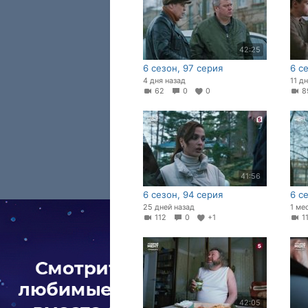
42:25
6 сезон, 97 серия
6 с
4 дня назад
11 д
62
0
0
41:56
6 сезон, 94 серия
6 с
25 дней назад
1 ме
112
0
+1
1
42:05