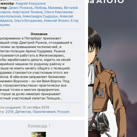
ежиссёр
:
Андрей Коршунов
ктер
:
Денис Рожков
,
Любовь Макеева
,
Виталий
исеров
,
Анастасия Тюнина
,
Ольга Кирсанова-
иропольская
,
Александра Сыдорук
,
Алексей
айдаков
,
Ольга Богданова
,
Алексей Фокин
,
Егор
акулин
Описание
дновременно в Петербург приезжают
ывший опер Дмитрий Рыжов, отсидевший в
олонии за превышение полномочий, и
апитан полиции Арина Гордеева. Рыжов
страивается работать в Жилкомсервис,
обы зарабатывать деньги, ездить на своей
варийной машине по родному району и
льше не иметь ничего общего с полицией.
ордеева становится участковым этого же
йона. В нём всем заправляет бизнесмен
ниамин Воронов – он же Веня Ворон. Под
го «покровительством» практически все
ачные точки и многие предприятия,
оторые за долю немалую прикрывает
стный участковый капитан Тельцов...
та создания: 15 октября 2019
ги:
2019
,
Детектив
,
Приключения
,
Россия
Команда
1