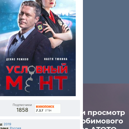
Подписчики
1858
од
:
2019
трана
:
Россия