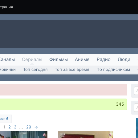
страция
Каналы
Сериалы
Фильмы
Аниме
Радио
Люди
Новинки
Топ сегодня
Топ за всё время
По подписчикам
345
зон 6
1
2
3
...
29
→