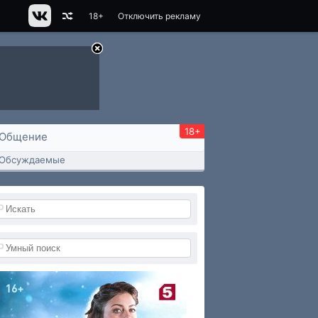
18+
Отключить рекламу
18+
Общение
Обсуждаемые