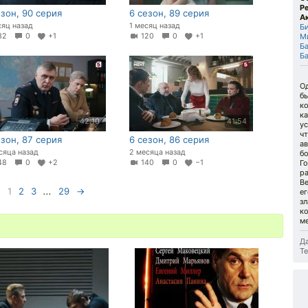
Р
езон, 90 серия
6 сезон, 89 серия
А
сяц назад
1 месяц назад
Б
32
0
+1
120
0
+1
М
Б
Б
О
б
к
к
42:10
41:54
у
чт
езон, 87 серия
6 сезон, 86 серия
а
сяца назад
2 месяца назад
бо
48
0
+2
140
0
−1
Г
ра
Ве
1
2
3
...
29
→
е
зл
к
ме
Да
Те