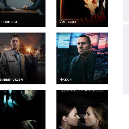
апарники
Умельцы
−8
4
86
−1
16
127
ервый отдел
Чужой
+983
114
6307
+89
16
981