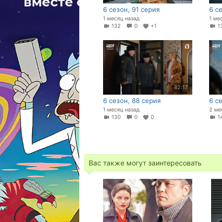
6 сезон, 91 серия
6 с
1 месяц назад
1 ме
132
0
+1
1
42:17
6 сезон, 88 серия
6 с
1 месяц назад
2 ме
130
0
0
1
Вас также могут заинтересовать