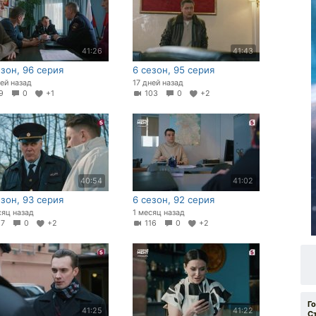
41:26
41:43
езон, 96 серия
6 сезон, 95 серия
ней назад
17 дней назад
89
0
+1
103
0
+2
40:54
41:02
езон, 93 серия
6 сезон, 92 серия
сяц назад
1 месяц назад
17
0
+2
116
0
+2
Г
41:25
41:22
С