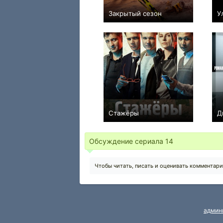
Закрытый сезон
У
+4
8
135
Стажёры
Д
−3
24
219
Обсуждение сериала
14
Чтобы читать, писать и оценивать комментар
админ