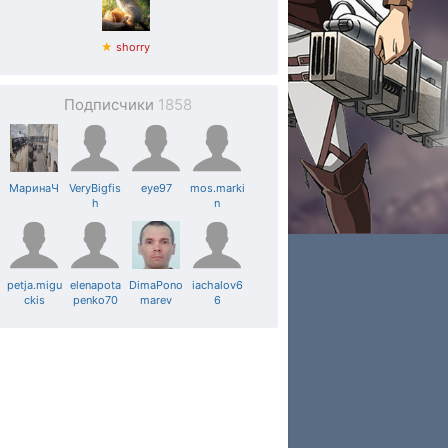
★
shorry
Подписчики
1858
МаринаЧ
VeryBigfis
eye97
mos.marki
h
n
petja.migu
elenapota
DimaPono
iachalov6
ckis
penko70
marev
6