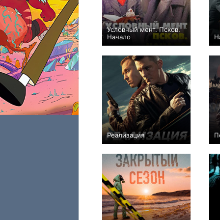
Условный мент. Псков.
Начало
Н
+5
4
299
Реализация
П
+135
48
1772