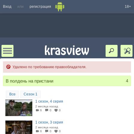
Вход
или
регистрация
18+
Удалено по требованию правообладателя.
В полдень на пристани
4
Все
Сезон 1
1 сезон, 4 серия
2 месяца назад
6
0
0
45:05
1 сезон, 3 серия
2 месяца назад
6
0
0
41:50