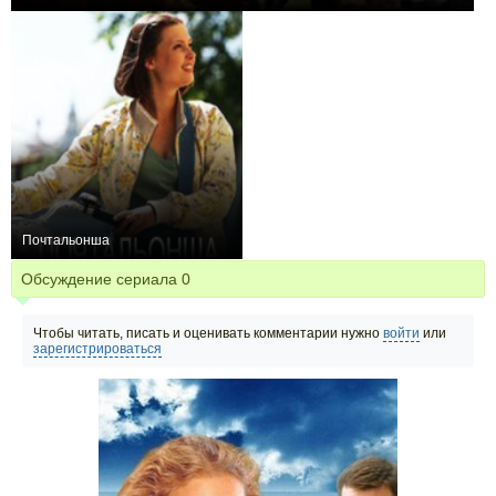
0
4
39
+1
4
62
Почтальонша
0
8
198
Обсуждение сериала
0
Чтобы читать, писать и оценивать комментарии нужно
войти
или
зарегистрироваться