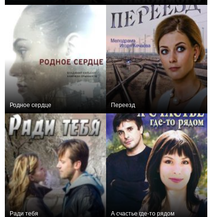
0
4
44
+5
4
74
Родное сердце
Переезд
+2
4
98
+3
4
46
Ради тебя
А счастье где-то рядом