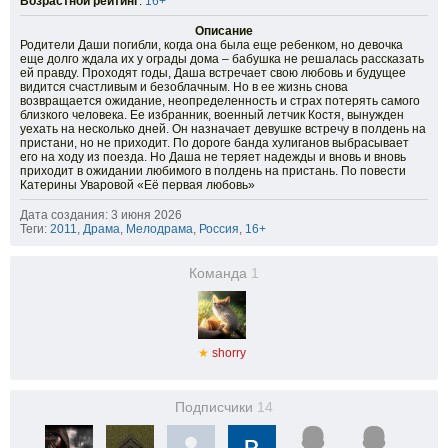
Возрастной рейтинг
:
16+
Описание
Родители Даши погибли, когда она была еще ребенком, но девочка
еще долго ждала их у ограды дома – бабушка не решалась рассказать
ей правду. Проходят годы, Даша встречает свою любовь и будущее
видится счастливым и безоблачным. Но в ее жизнь снова
возвращается ожидание, неопределенность и страх потерять самого
близкого человека. Ее избранник, военный летчик Костя, вынужден
уехать на несколько дней. Он назначает девушке встречу в полдень на
пристани, но не приходит. По дороге банда хулиганов выбрасывает
его на ходу из поезда. Но Даша не теряет надежды и вновь и вновь
приходит в ожидании любимого в полдень на пристань. По повести
Катерины Уваровой «Её первая любовь»
Дата создания: 3 июня 2026
Теги:
2011
,
Драма
,
Мелодрама
,
Россия
,
16+
Команда
1
★
shorry
Подписчики
14