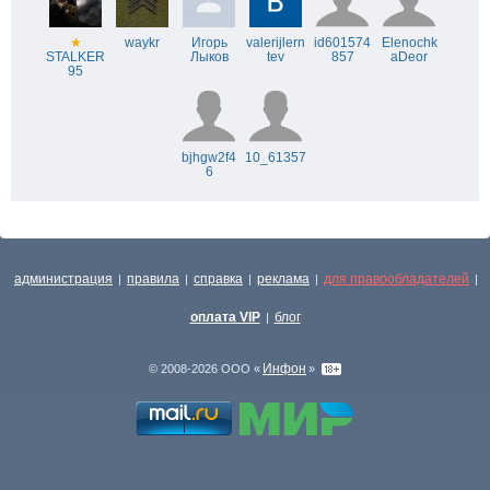
★
waykr
Игорь
valerijlern
id601574
Elenochk
STALKER
Лыков
tev
857
aDeor
95
bjhgw2f4
10_61357
6
администрация
правила
справка
реклама
для правообладателей
|
|
|
|
|
оплата VIP
блог
|
Инфон
© 2008-2026 ООО «
»