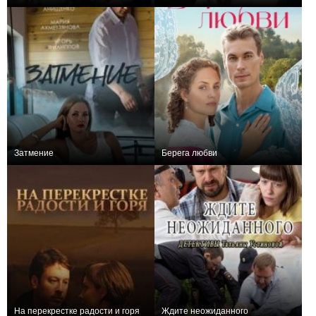
0
4
82
0
12
35
Затмение
Берега любви
0
4
81
0
12
599
На перекрестке радости и горя
Ждите неожиданного