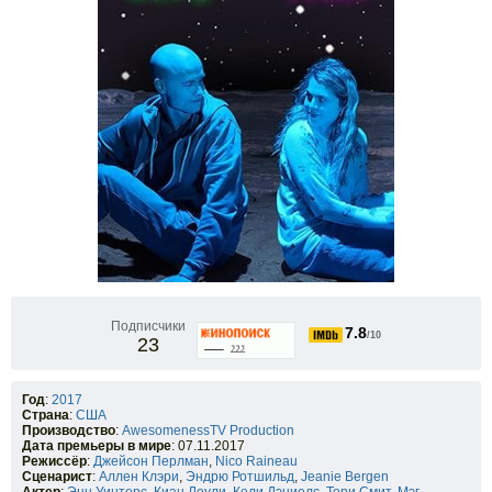
Подписчики
7.8
/10
23
Год
:
2017
Страна
:
США
Производство
:
AwesomenessTV Production
Дата премьеры в мире
: 07.11.2017
Режиссёр
:
Джейсон Перлман
,
Nico Raineau
Сценарист
:
Аллен Клэри
,
Эндрю Ротшильд
,
Jeanie Bergen