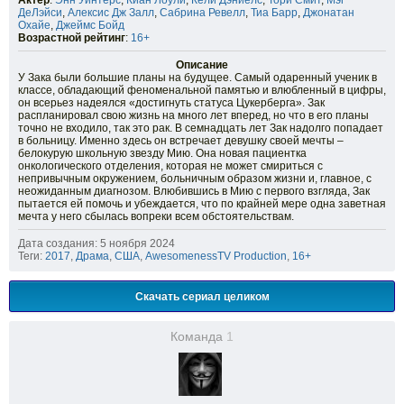
Актер
:
Энн Уинтерс
,
Киан Лоули
,
Кели Дэниелс
,
Тори Смит
,
Мэг
ДеЛэйси
,
Алексис Дж Залл
,
Сабрина Ревелл
,
Тиа Барр
,
Джонатан
Охайе
,
Джеймс Бойд
Возрастной рейтинг
:
16+
Описание
У Зака были большие планы на будущее. Самый одаренный ученик в
классе, обладающий феноменальной памятью и влюбленный в цифры,
он всерьез надеялся «достигнуть статуса Цукерберга». Зак
распланировал свою жизнь на много лет вперед, но что в его планы
точно не входило, так это рак. В семнадцать лет Зак надолго попадает
в больницу. Именно здесь он встречает девушку своей мечты –
белокурую школьную звезду Мию. Она новая пациентка
онкологического отделения, которая не может смириться с
непривычным окружением, больничным образом жизни и, главное, с
неожиданным диагнозом. Влюбившись в Мию с первого взгляда, Зак
пытается ей помочь и убеждается, что по крайней мере одна заветная
мечта у него сбылась вопреки всем обстоятельствам.
Дата создания: 5 ноября 2024
Теги:
2017
,
Драма
,
США
,
AwesomenessTV Production
,
16+
Скачать сериал целиком
Команда
1