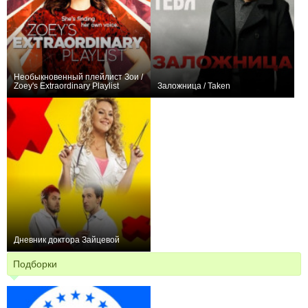
Необыкновенный плейлист Зои /
Zoey's Extraordinary Playlist
Заложница / Taken
+158
25
447
+78
27
486
Дневник доктора Зайцевой
+244
48
999
Подборки