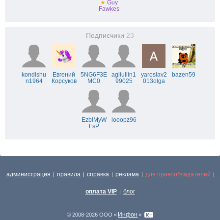
★
Guy
Fawkes
Подписчики
23
kondishu
Евгений
5NG6F3E
agliullin1
yaroslav2
bazen59
n1964
Корсуков
MC0
99025
013olga
EzbIMyW
looopz96
FsP
администрация
правила
справка
реклама
для правообладателей
|
|
|
|
|
оплата VIP
блог
|
Инфон
© 2008-2026 ООО «
»