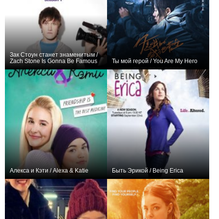
Зак Стоун станет знаменитым /
Zach Stone Is Gonna Be Famous
Ты мой герой / You Are My Hero
+25
12
36
+58
40
166
Алекса и Кэти / Alexa & Katie
Быть Эрикой / Being Erica
+10
23
92
+199
49
645