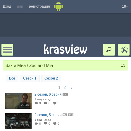
Вход
или
регистрация
18+
Зак и Миа / Zac and Mia
13
Все
Сезон 1
Сезон 2
1
2
→
2 сезон, 6 серия
1 год назад
9
0
0
22:46
2 сезон, 5 серия
1 год назад
8
0
0
21:13