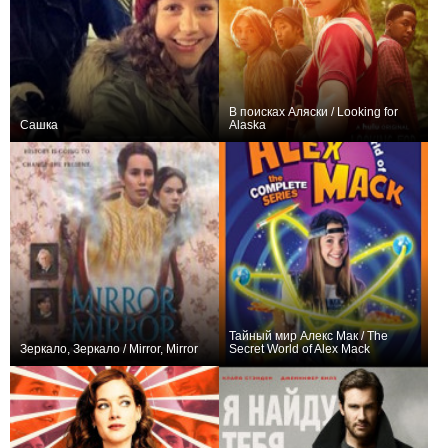
В поисках Аляски / Looking for
Сашка
Alaska
0
4
55
+77
9
808
Тайный мир Алекс Мак / The
Зеркало, Зеркало / Mirror, Mirror
Secret World of Alex Mack
+2
20
15
+2
15
22