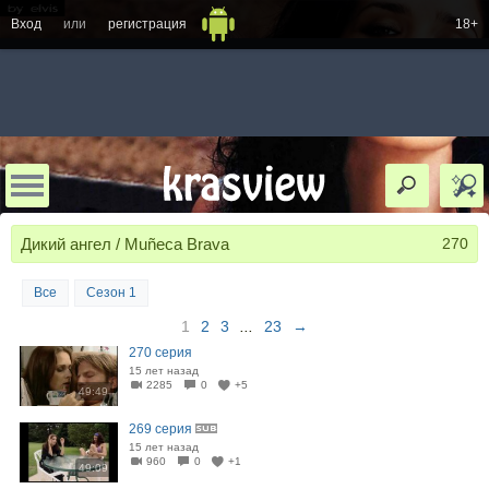
Вход
или
регистрация
18+
Дикий ангел / Muñeca Brava
270
Все
Сезон 1
1
2
3
...
23
→
270 серия
15 лет назад
2285
0
+5
49:49
269 серия
15 лет назад
960
0
+1
49:09