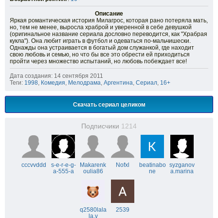
Описание
Яркая романтическая история Милагрос, которая рано потеряла мать,
но, тем не менее, выросла храброй и уверенной в себе девушкой
(оригинальное название сериала дословно переводится, как "Храбрая
кукла"). Она любит играть в футбол и одеваться по-мальчишески.
Однажды она устраивается в богатый дом служанкой, где находит
свою любовь и семью, но что бы все это обрести ей приходиться
пройти через множество испытаний, но любовь побеждает все!
Дата создания: 14 сентября 2011
Теги:
1998
,
Комедия
,
Мелодрама
,
Аргентина
,
Сериал
,
16+
Скачать сериал целиком
Подписчики
1214
cccvvddd
s-e-r-e-g-
Makarenk
Nofxl
beatinabo
syzganov
a-555-a
oulia86
ne
a.marina
q2580lala
2539
la.v