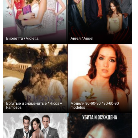
Виолетта / Violetta
Ангел / Angel
+316
240
824
+184
110
383
Богатые и знаменитые / Ricos y
Модели 90-60-90 / 90-60-90
Famosos
modelos
+2
175
123
0
0
18