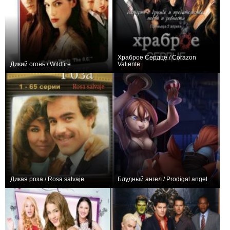
Храброе Сердце / Corazon
Дикий огонь / Wildfire
Valiente
0
50
23
0
0
40
Дикая роза / Rosa salvaje
Блудный ангел / Prodigal angel
+109
99
256
+4
3
23