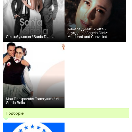
Анжела Динис: Убита и
осуждена / Angela Diniz:
Святой дьявол / Santa Diabla
Murdered and Convicted
0
0
36
+2
4
32
Моя Прекрасная Толстушка / Mi
Gorda Bella
+18
185
275
Подборки