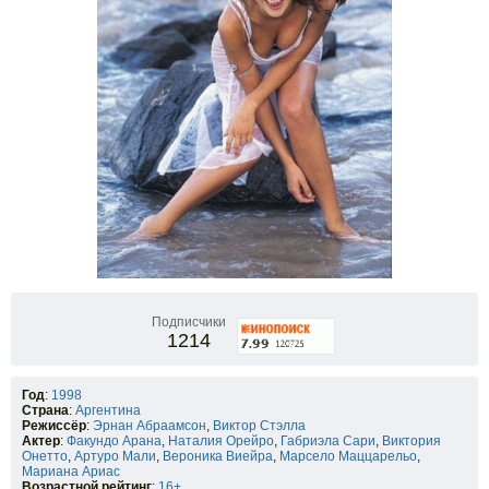
Подписчики
1214
Год
:
1998
Страна
:
Аргентина
Режиссёр
:
Эрнан Абраамсон
,
Виктор Стэлла
Актер
:
Факундо Арана
,
Наталия Орейро
,
Габриэла Сари
,
Виктория
Онетто
,
Артуро Мали
,
Вероника Виейра
,
Марсело Маццарельо
,
Мариана Ариас
Возрастной рейтинг
:
16+