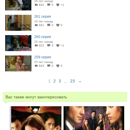
15 лет назад
842
0
+1
15:45
261 серия
15 лет назад
941
0
0
23:18
260 серия
15 лет назад
822
0
+1
23:43
259 серия
15 лет назад
843
0
0
21:07
1
2
3
...
23
→
Вас также могут заинтересовать