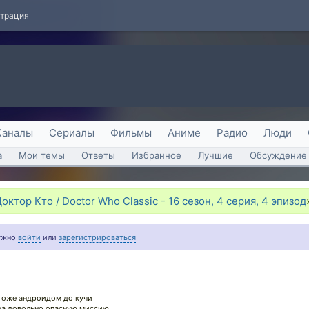
страция
Каналы
Сериалы
Фильмы
Аниме
Радио
Люди
а
Мои темы
Ответы
Избранное
Лучшие
Обсуждение 
ктор Кто / Doctor Who Classic - 16 сезон, 4 серия, 4 эпизод
нужно
войти
или
зарегистрироваться
 тоже андроидом до кучи
 на довольно опасную миссию