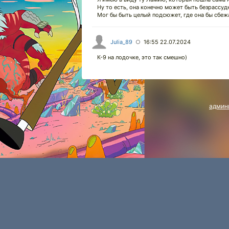
Ну то есть, она конечно может быть безрассу
Мог бы быть целый подсюжет, где она бы сбеж
Julia_89
16:55 22.07.2024
○
К-9 на лодочке, это так смешно)
админ