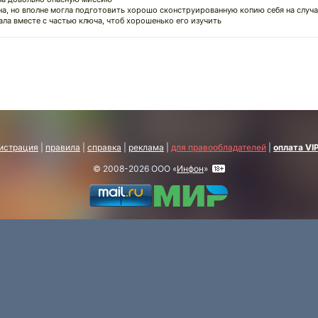
дна, но вполне могла подготовить хорошо сконструированную копию себя на случа
ала вместе с частью ключа, чтоб хорошенько его изучить
истрация
|
правила
|
справка
|
реклама
|
для правообладателей
|
оплата VI
© 2008-2026 ООО «
Инфон
»