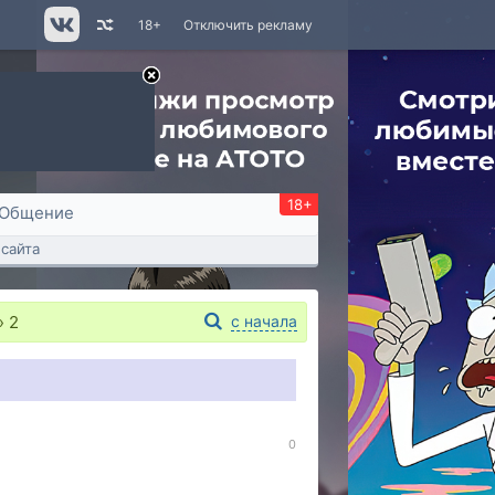
18+
Отключить рекламу
18+
Общение
сайта
»
2
с начала
0