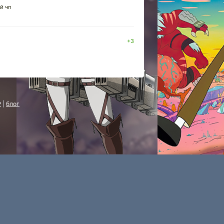
й чп
+3
P
|
блог