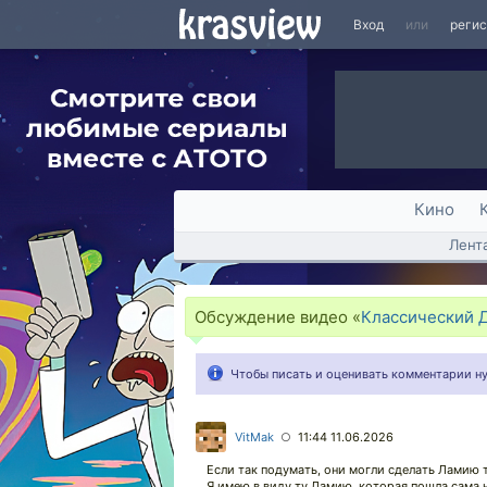
Вход
или
реги
Кино
Лент
Обсуждение видео «
Классический До
Чтобы писать и оценивать комментарии 
VitMak
11:44 11.06.2026
○
Если так подумать, они могли сделать Ламию
Я имею в виду ту Ламию, которая пошла сама