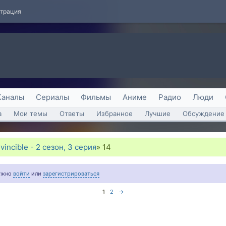
страция
Каналы
Сериалы
Фильмы
Аниме
Радио
Люди
а
Мои темы
Ответы
Избранное
Лучшие
Обсуждение 
vincible - 2 сезон, 3 серия
»
14
нужно
войти
или
зарегистрироваться
1
2
→