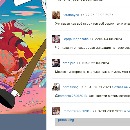
Faramaynd
22:25 22.02.2025
○
Учитывая как всё строится всё серии так и зна
Герда Морозова
22:19 04.08.2024
○
Чёт какая-то нездоровая фиксация на теме се
dmc.pro
15:53 22.03.2024
○
Мне вот интересно, сколько нужно иметь мозго
primalking
16:43 20.11.2023
в ответ на
○
@
Immortal28012013
,
хах.. кстати в этом сезон
Immortal28012013
07:19 20.11.2023
в о
○
@
primalking
,
А впереди ещё сопли изнасилован
девочка "о боже, меня объездила красивая жен