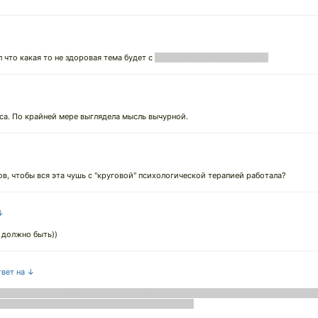
л что какая то не здоровая тема будет с
муравьями этими странными
кса. По крайней мере выглядела мысль вычурной.
в, чтобы вся эта чушь с "круговой" психологической терапией работала?
 ↓
е должно быть))
твет на ↓
ного мужика! Мммм, так круто, не могу дождаться! Это же так весело - смотре
щина в позе наездницы! И как после этого жить?!"