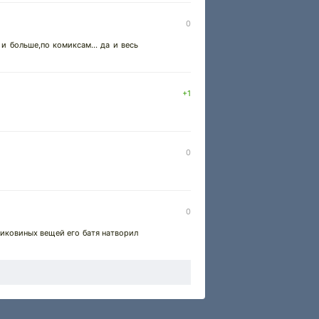
0
и больше,по комиксам... да и весь
+1
0
0
 диковиных вещей его батя натворил