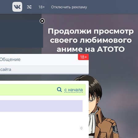
18+
Отключить рекламу
18+
Общение
сайта
с начала
0