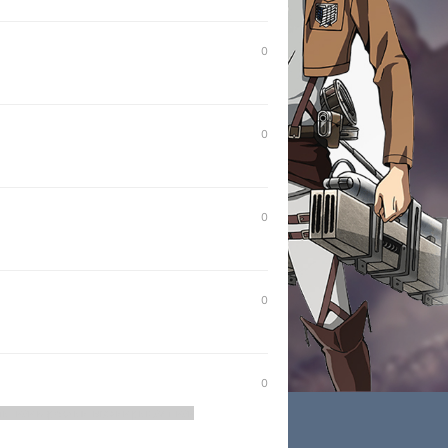
0
0
0
0
0
ть, как взрослый мужик рыдает как