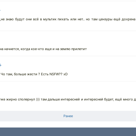
↓
не знаю будут они всё в мультик пихать или нет.. но там цензуры ещё дохрена 
а начнется, когда кое-кто еще и на землю прилетит
 ↓
 Чо там, больше жести ? Есть NSFW?? xD
↓
 уже жирно сполернул ))) там дальше интересней и интересней будет, ещё много
Ранее