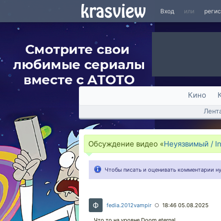
Вход
или
реги
Кино
Лент
Обсуждение видео «
Неуязвимый / In
Чтобы писать и оценивать комментарии 
fedia.2012vampir
18:46 05.08.2025
○
Что то на уровне Doom eternal