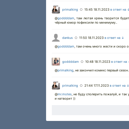
primalking
15:45 18.11.2023
в ответ на 
○
@
goddddam
,
там лютая хрень творится будет,
чёрный юмор пофиксили по минимуму..
dankus
11:50 18.11.2023
в ответ на ↓
○
@
goddddam
,
там очень много жести и скоро он
goddddam
10:48 18.11.2023
в ответ на
○
@
primalking
,
не закончил комикс первый сезон.
primalking
21:44 17.11.2023
в ответ на 
○
@
mr.motes
, не буду сполерить пожалуй, и так
и натворит ))