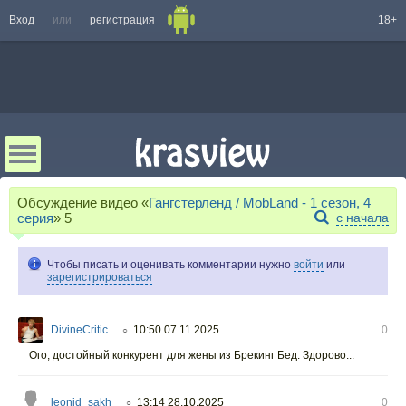
Вход
или
регистрация
18+
Обсуждение видео «
Гангстерленд / MobLand - 1 сезон, 4
серия
»
5
с начала
Чтобы писать и оценивать комментарии нужно
войти
или
зарегистрироваться
DivineCritic
10:50 07.11.2025
0
○
Ого, достойный конкурент для жены из Брекинг Бед. Здорово...
leonid_sakh
13:14 28.10.2025
0
○