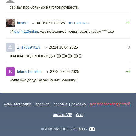
сериал про больных на голову существ.
trase0
00:16 07.07.2025
в ответ на ↓
+1
○
@
teterin125mkm
,
жду не дождусь, когда тварь старую *** уже
1_478694029
20:24 30.04.2025
0
○
ред хед так долго выходит ((((((((((((((((((((
teterin125mkm
22:00 28.04.2025
+4
○
Когда уже дедушка за*башит бабушку?
администрация
правила
справка
реклама
для правообладателей
|
|
|
|
|
оплата VIP
блог
|
Инфон
© 2008-2026 ООО «
»