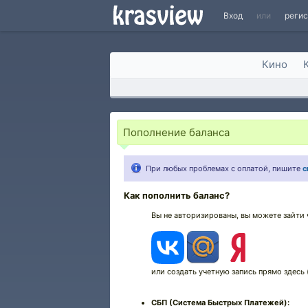
Вход
или
реги
Кино
Пополнение баланса
При любых проблемах с оплатой, пишите
с
Как пополнить баланс?
Вы не авторизированы, вы можете зайти 
или создать учетную запись прямо здесь 
СБП (Система Быстрых Платежей):