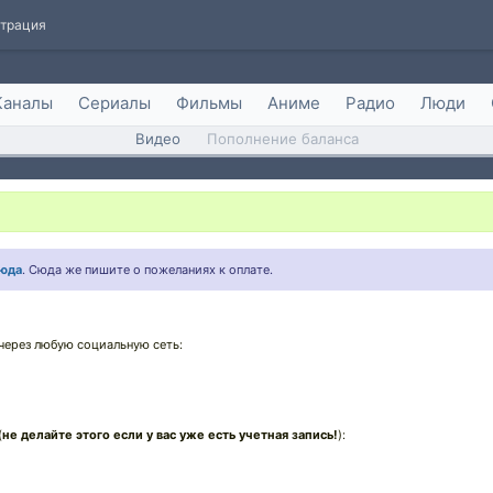
страция
Каналы
Сериалы
Фильмы
Аниме
Радио
Люди
Видео
Пополнение баланса
юда
. Сюда же пишите о пожеланиях к оплате.
через любую социальную сеть:
(
не делайте этого если у вас уже есть учетная запись!
):