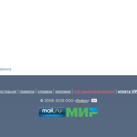
shorry
истрация
|
правила
|
справка
|
реклама
|
для правообладателей
|
оплата VI
© 2008-2026 ООО «
Инфон
»