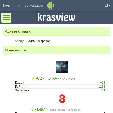
Вход
или
регистрация
18+
Администрация
shorry
— администратор
Модераторы
★
-ОдиНОчкА-
○
Виталий
Карма
+18
Рейтинг
1238
Характер
+11
8 канал
○ Красноярский Телеканал