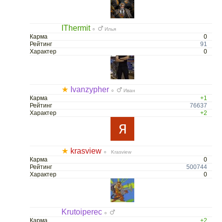
IThermit
○
Илья
Карма
0
Рейтинг
91
Характер
0
★
Ivanzypher
○
Иван
Карма
+1
Рейтинг
76637
Характер
+2
★
krasview
○ Krasview
Карма
0
Рейтинг
500744
Характер
0
Krutoiperec
○
Карма
+2