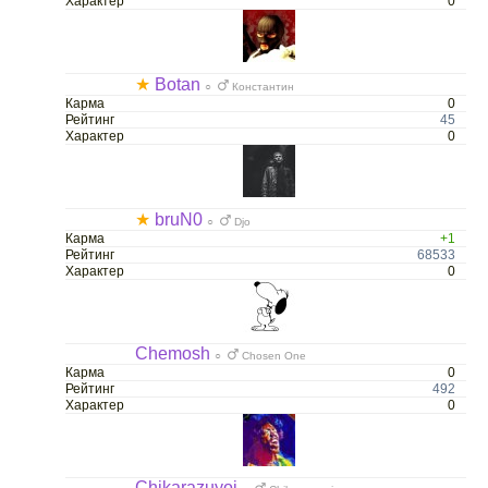
Характер
0
★
Botan
○
Константин
Карма
0
Рейтинг
45
Характер
0
★
bruN0
○
Djo
Карма
+1
Рейтинг
68533
Характер
0
Chemosh
○
Chosen One
Карма
0
Рейтинг
492
Характер
0
Chikarazuyoi