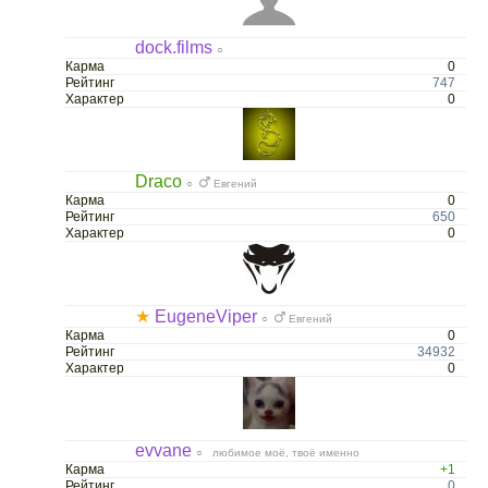
dock.films
○
Карма
0
Рейтинг
747
Характер
0
Draco
○
Eвгений
Карма
0
Рейтинг
650
Характер
0
★
EugeneViper
○
Евгений
Карма
0
Рейтинг
34932
Характер
0
evvane
○ любимое моё, твоё именно
Карма
+1
Рейтинг
0