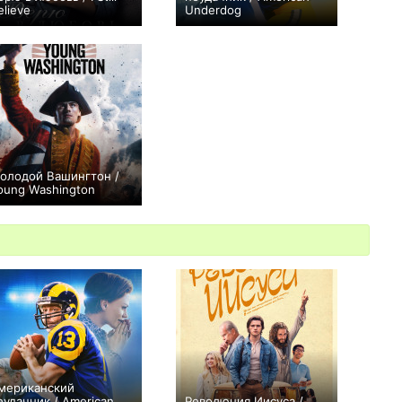
elieve
Underdog
+10
+8
олодой Вашингтон /
oung Washington
0
мериканский
еудачник / American
Революция Иисуса /