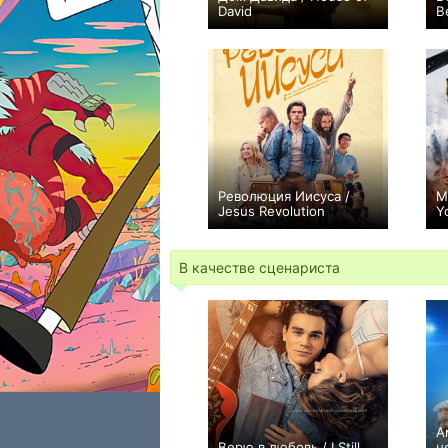
David
B
+91
16
775
Революция Иисуса /
М
Jesus Revolution
Y
+1
В качестве сценариста
А
Верю в любовь / I Still
н