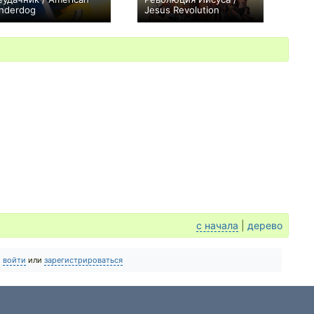
nderdog
Jesus Revolution
+8
+1
с начала
|
дерево
о
войти
или
зарегистрироваться