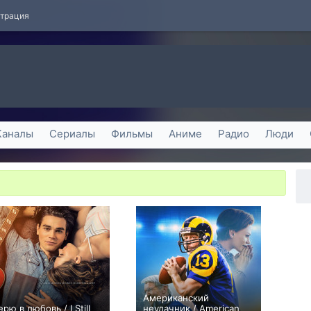
страция
Каналы
Сериалы
Фильмы
Аниме
Радио
Люди
Американский
ерю в любовь / I Still
неудачник / American