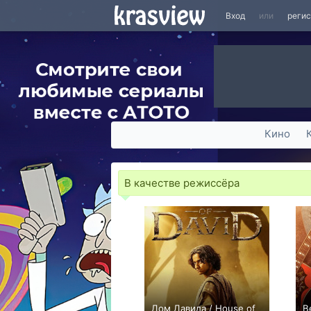
Вход
или
реги
Кино
В качестве режиссёра
Дом Давида / House of
В