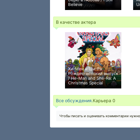
Believe
U
+10
В качестве актера
Хи-Мен и Ши-Ра:
Рождественский выпуск
/ He-Man and She-Ra: A
Christmas Special
0
Все обсуждения.
Карьера
0
Чтобы писать и оценивать комментарии нужн