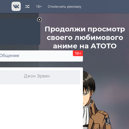
18+
Отключить рекламу
18+
Общение
Джон Эрвин