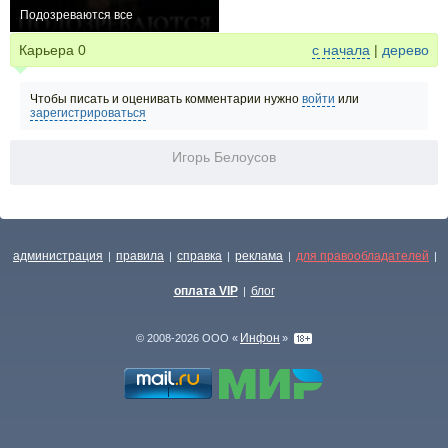
Подозреваются все
−1
4
188
Карьера
0
с начала
|
дерево
Чтобы писать и оценивать комментарии нужно
войти
или
зарегистрироваться
Игорь Белоусов
администрация
правила
справка
реклама
для правообладателей
|
|
|
|
|
оплата VIP
блог
|
Инфон
© 2008-2026 ООО «
»