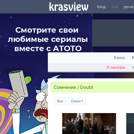
Вход
или
реги
Кино
Я смотрю
Сомнение / Doubt
Все
Сезон 1