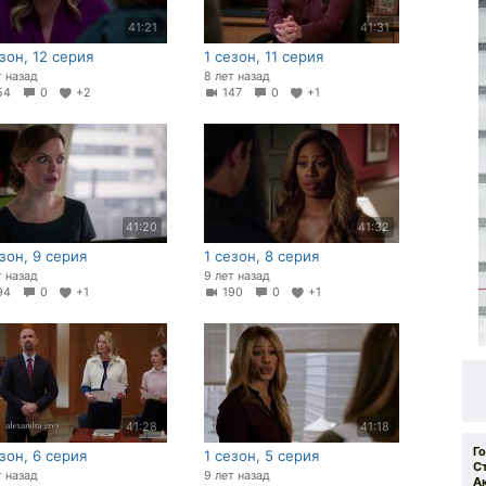
41:21
41:31
езон, 12 серия
1 сезон, 11 серия
т назад
8 лет назад
54
0
+2
147
0
+1
41:20
41:32
езон, 9 серия
1 сезон, 8 серия
т назад
9 лет назад
94
0
+1
190
0
+1
41:28
41:18
Г
езон, 6 серия
1 сезон, 5 серия
С
т назад
9 лет назад
А