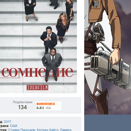
Подписчики
134
од
:
2017
трана
:
США
ктер
:
Стивен Паскуале
,
Кэтрин Хайгл
,
Лаверн