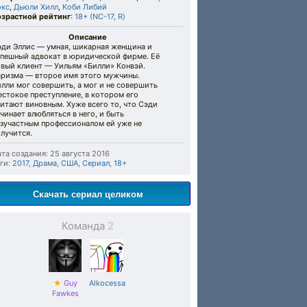
окс
,
Дьюли Хилл
,
Коби Либий
озрастной рейтинг
:
18+ (NC-17, R)
Описание
эди Эллис — умная, шикарная женщина и
спешный адвокат в юридической фирме. Её
овый клиент — Уильям «Билли» Конвэй.
аризма — второе имя этого мужчины.
лли мог совершить, а мог и не совершить
стокое преступление, в котором его
итают виновным. Хуже всего то, что Сэди
чинает влюбляться в него, и быть
езучастным профессионалом ей уже не
лучится.
та создания: 25 августа 2016
ги:
2017
,
Драма
,
США
,
Сериал
,
18+
Скачать сериал целиком
Команда
2
★
Guy
Alkocessa
Fawkes