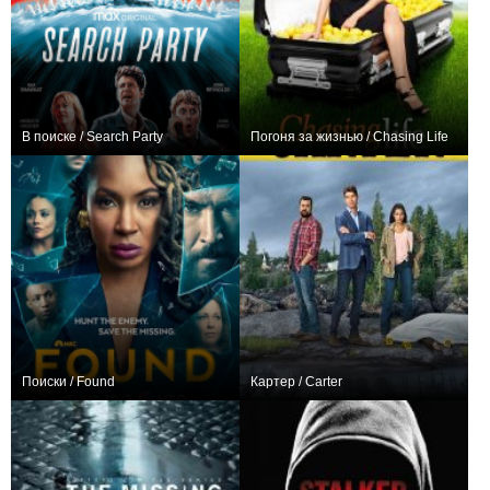
В поиске / Search Party
Погоня за жизнью / Chasing Life
+2
50
50
+25
18
99
Поиски / Found
Картер / Carter
+108
35
826
+9
20
230