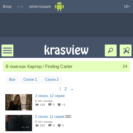
Вход
или
регистрация
18+
В поисках Картер / Finding Carter
24
Все
Сезон 1
Сезон 2
1
2
→
2 сезон, 12 серия
8 лет назад
146
0
+1
39:45
2 сезон, 11 серия
8 лет назад
202
0
0
41:46