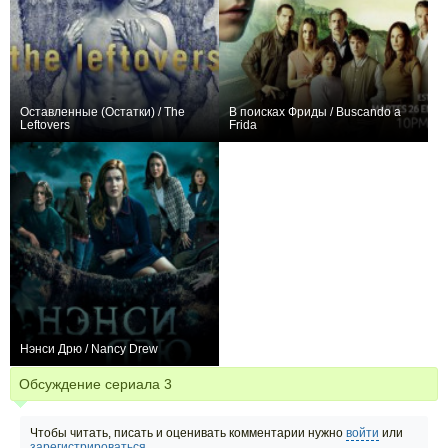
Оставленные (Остатки) / The
В поисках Фриды / Buscando a
Leftovers
Frida
+346
29
1542
0
0
21
Нэнси Дрю / Nancy Drew
+756
62
2062
Обсуждение сериала
3
Чтобы читать, писать и оценивать комментарии нужно
войти
или
зарегистрироваться