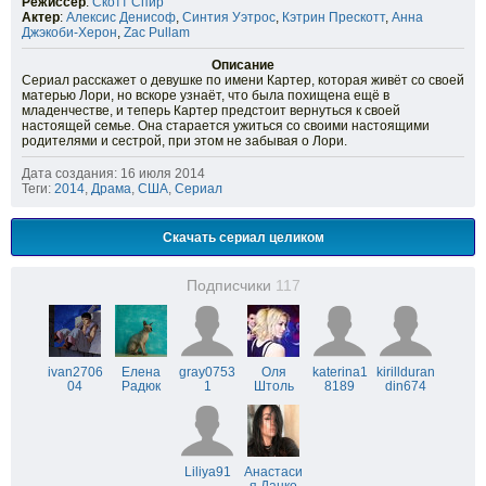
Режиссёр
:
Скотт Спир
Актер
:
Алексис Денисоф
,
Синтия Уэтрос
,
Кэтрин Прескотт
,
Анна
Джэкоби-Херон
,
Zac Pullam
Описание
Сериал расскажет о девушке по имени Картер, которая живёт со своей
матерью Лори, но вскоре узнаёт, что была похищена ещё в
младенчестве, и теперь Картер предстоит вернуться к своей
настоящей семье. Она старается ужиться со своими настоящими
родителями и сестрой, при этом не забывая о Лори.
Дата создания: 16 июля 2014
Теги:
2014
,
Драма
,
США
,
Сериал
Скачать сериал целиком
Подписчики
117
ivan2706
Елена
gray0753
Оля
katerina1
kirillduran
04
Радюк
1
Штоль
8189
din674
Liliya91
Анастаси