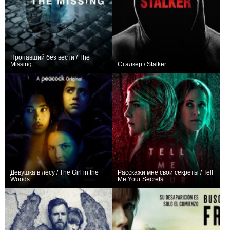
Пропавший без вести / The
Missing
Сталкер / Stalker
+60
16
454
+113
21
367
Девушка в лесу / The Girl in the
Расскажи мне свои секреты / Tell
Woods
Me Your Secrets
+5
8
86
+71
10
575