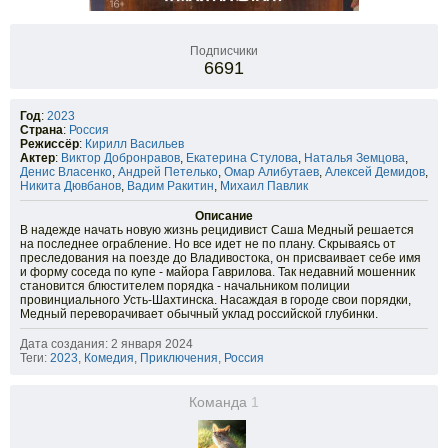
Подписчики
6691
Год
:
2023
Страна
:
Россия
Режиссёр
:
Кирилл Васильев
Актер
:
Виктор Добронравов
,
Екатерина Стулова
,
Наталья Земцова
,
Денис Власенко
,
Андрей Петелько
,
Омар Алибутаев
,
Алексей Демидов
,
Никита Дювбанов
,
Вадим Ракитин
,
Михаил Павлик
Описание
В надежде начать новую жизнь рецидивист Саша Медный решается
на последнее ограбление. Но все идет не по плану. Скрываясь от
преследования на поезде до Владивостока, он присваивает себе имя
и форму соседа по купе - майора Гаврилова. Так недавний мошенник
становится блюстителем порядка - начальником полиции
провинциального Усть-Шахтинска. Насаждая в городе свои порядки,
Медный переворачивает обычный уклад российской глубинки.
Дата создания: 2 января 2024
Теги:
2023
,
Комедия
,
Приключения
,
Россия
Команда
1