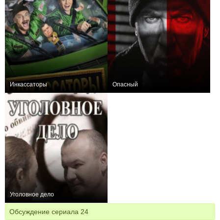
Инкассаторы
Опасный
+73
13
751
+52
32
1427
Уголовное дело
0
4
67
Обсуждение сериала
24