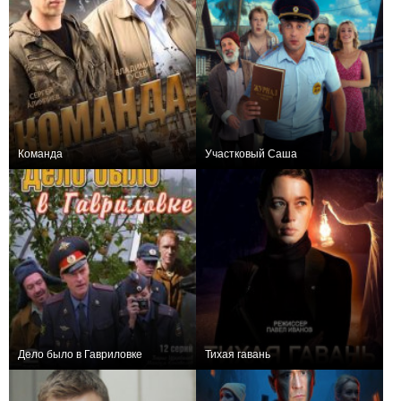
Команда
Участковый Саша
+18
24
153
+1
8
251
Дело было в Гавриловке
Тихая гавань
0
24
61
−1
4
187