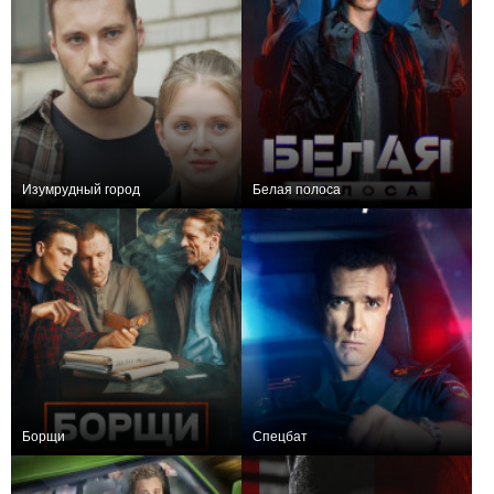
Изумрудный город
Белая полоса
+4
4
307
+6
16
587
Борщи
Спецбат
+8
20
401
+52
20
787