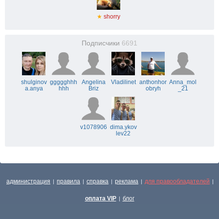
★
shorry
Подписчики
6691
shulginov
ggggghhh
Angelina
Vladilinet
anthonhor
Anna_mol
a.anya
hhh
Briz
obryh
_21
v1078906
dima.ykov
lev22
администрация
правила
справка
реклама
для правообладателей
|
|
|
|
|
оплата VIP
блог
|