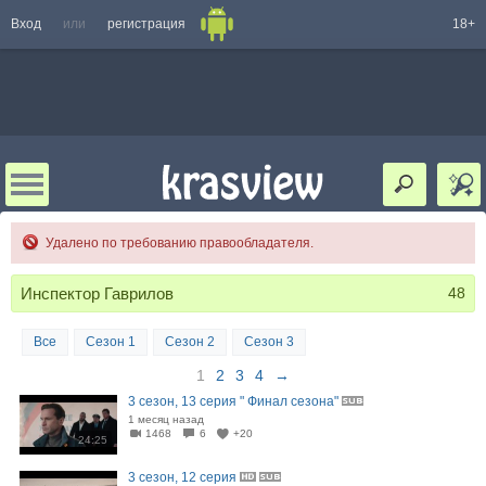
Вход
или
регистрация
18+
Удалено по требованию правообладателя.
Инспектор Гаврилов
48
Все
Сезон 1
Сезон 2
Сезон 3
1
2
3
4
→
3 сезон, 13 серия " Финал сезона"
1 месяц назад
1468
6
+20
24:25
3 сезон, 12 серия