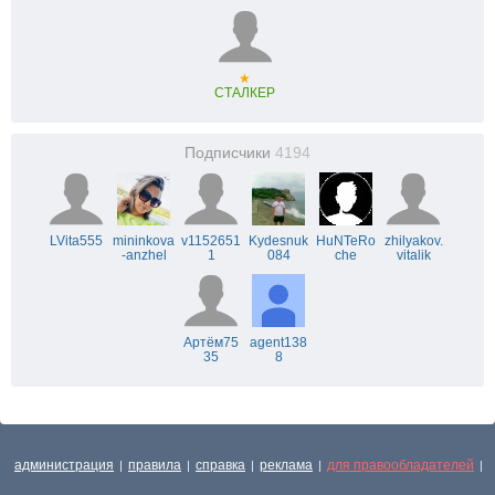
★
СТАЛКЕР
Подписчики
4194
LVita555
mininkova
v1152651
Kydesnuk
HuNTeRo
zhilyakov.
-anzhel
1
084
che
vitalik
Артём75
agent138
35
8
администрация
правила
справка
реклама
для правообладателей
|
|
|
|
|