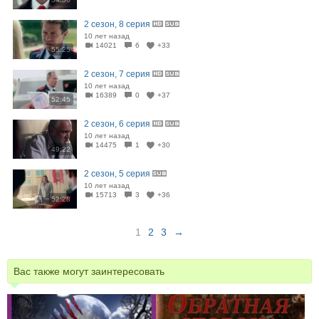
2 сезон, 8 серия
10 лет назад
14021
6
+33
55:25
2 сезон, 7 серия
10 лет назад
16389
0
+37
52:45
2 сезон, 6 серия
10 лет назад
14475
1
+30
49:22
2 сезон, 5 серия
10 лет назад
15713
3
+36
52:28
1
2
3
→
Вас также могут заинтересовать