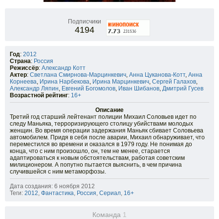
Подписчики
4194
Год
:
2012
Страна
:
Россия
Режиссёр
:
Александр Котт
Актер
:
Светлана Смирнова-Марцинкевич
,
Анна Цуканова-Котт
,
Анна
Корнеева
,
Ирина Нарбекова
,
Ирина Марцинкевич
,
Сергей Галахов
,
Александр Ляпин
,
Евгений Богомолов
,
Иван Шибанов
,
Дмитрий Гусев
Возрастной рейтинг
:
16+
Описание
Третий год старший лейтенант полиции Михаил Соловьев идет по
следу Маньяка, терроризирующего столицу убийствами молодых
женщин. Во время операции задержания Маньяк сбивает Соловьева
автомобилем. Придя в себя после аварии, Михаил обнаруживает, что
переместился во времени и оказался в 1979 году. Не понимая до
конца, что с ним произошло, он, тем не менее, старается
адаптироваться к новым обстоятельствам, работая советским
милиционером. А попутно пытается выяснить, в чем причина
случившейся с ним метаморфозы.
Дата создания: 6 ноября 2012
Теги:
2012
,
Фантастика
,
Россия
,
Сериал
,
16+
Команда
1