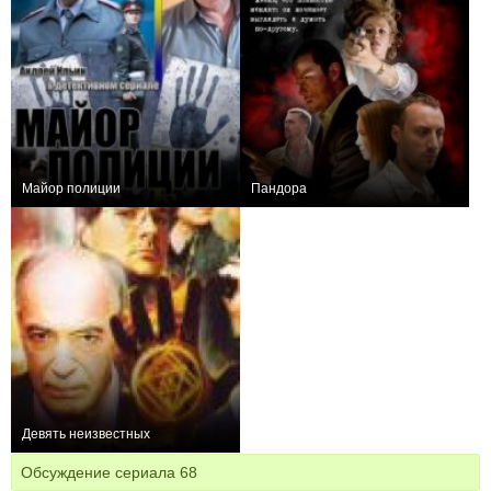
Майор полиции
Пандора
+1
16
84
0
8
30
Девять неизвестных
+23
12
86
Обсуждение сериала
68