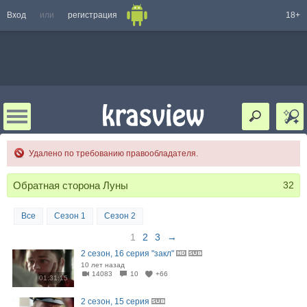
Вход
или
регистрация
18+
Удалено по требованию правообладателя.
Обратная сторона Луны
32
Все
Сезон 1
Сезон 2
1
2
3
→
2 сезон, 16 серия "закл"
10 лет назад
14083
10
+66
01:31:15
2 сезон, 15 серия