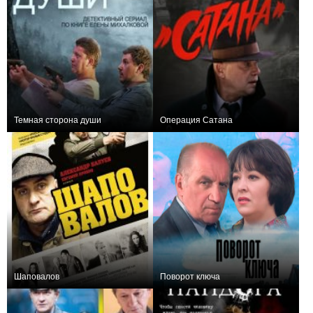
Темная сторона души
Операция Сатана
+4
4
45
+44
8
662
Шаповалов
Поворот ключа
+3
16
168
0
8
17