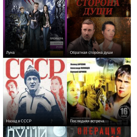
Луна
Обратная сторона души
+118
30
466
+3
4
119
Назад в СССР
Последняя встреча
+17
4
236
+5
16
149