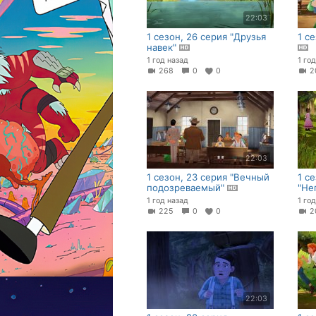
22:03
1 сезон, 26 серия "Друзья
1 с
навек"
1 год назад
1 го
268
0
0
2
22:03
1 сезон, 23 серия "Вечный
1 с
подозреваемый"
"Не
1 год назад
1 го
225
0
0
2
22:03