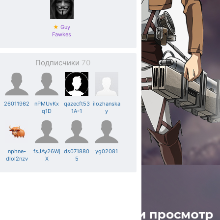
★
Guy
Fawkes
Подписчики
70
26011962
nPMUvKx
qazecft53
ilozhanska
q1D
1A-1
y
nphne-
fsJAy26Wj
ds071880
yg02081
dlol2nzv
X
5