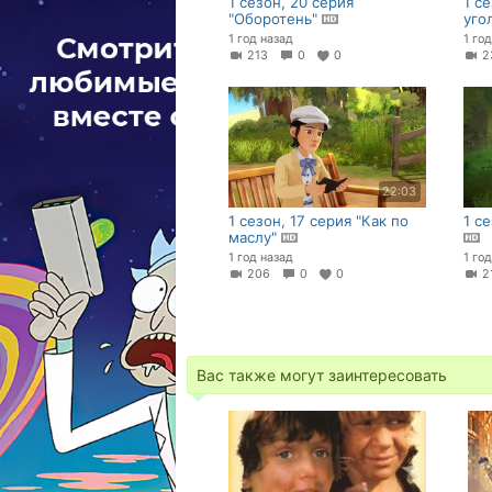
1 сезон, 20 серия
1 с
"Оборотень"
уго
1 год назад
1 го
213
0
0
2
22:03
1 сезон, 17 серия "Как по
1 се
маслу"
1 год назад
1 го
206
0
0
2
Вас также могут заинтересовать