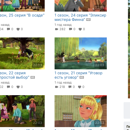
22:03
22:03
езон, 25 серия "В осаде"
1 сезон, 24 серия "Эликсир
мистера Финна"
д назад
1 год назад
04
0
0
282
0
0
22:03
22:03
езон, 22 серия
1 сезон, 21 серия "Уговор
простой выбор"
есть уговор"
д назад
1 год назад
02
0
0
218
0
0
22:03
22:03
Г