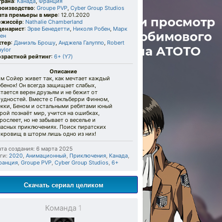
трана
:
Канада
,
Франция
роизводство
:
Groupe PVP
,
Cyber Group Studios
ата премьеры в мире
: 12.01.2020
ежиссёр
:
Nathalie Chamberland
ценарист
:
Эрве Бенедетти
,
Николя Робен
,
Марк
ен
ктер
:
Даниэль Брошу
,
Анджела Галуппо
,
Robert
ylor
озрастной рейтинг
:
6+ (Y7)
Описание
м Сойер живет так, как мечтает каждый
бенок! Он всегда защищает слабых,
тается верен друзьям и не бежит от
удностей. Вместе с Гекльберри Финном,
екки, Беном и остальными ребятами юный
рой познаёт мир, учится на ошибках,
рослеет, но не забывает о веселье и
пасных приключениях. Поиск пиратских
окровищ в шторм лишь одно из них!
та создания: 6 марта 2025
ги:
2020
,
Анимационный
,
Приключения
,
Канада
,
ранция
,
Groupe PVP
,
Cyber Group Studios
,
6+
Скачать сериал целиком
Команда
1