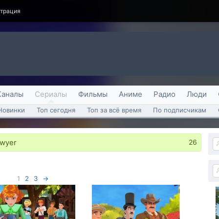
страция
Каналы
Сериалы
Фильмы
Аниме
Радио
Люди
Новинки
Топ сегодня
Топ за всё время
По подписчикам
awyer
26
1
2
3
→