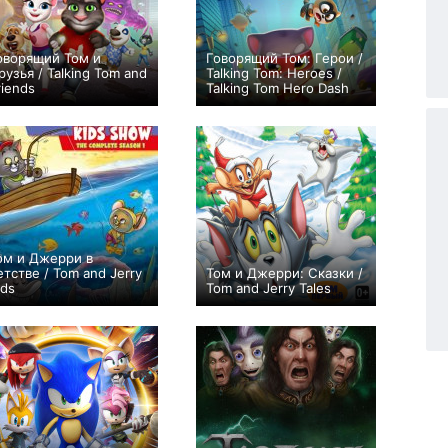
оворящий Том и
Говорящий Том: Герои /
рузья / Talking Tom and
Talking Tom: Heroes /
riends
Talking Tom Hero Dash
+18
93
1281
+10
30
315
ом и Джерри в
етстве / Tom and Jerry
Том и Джерри: Сказки /
ids
Tom and Jerry Tales
+24
65
554
+18
6
312