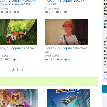
езон, 19 серия "Райский
1 сезон, 18 серия "Вещий
С
лок в опасности"
сон"
П
Д
д назад
1 год назад
Р
38
0
0
221
0
0
С
Тв
А
Na
В
То
ре
22:03
22:03
ос
зон, 16 серия "В бегах"
1 сезон, 15 серия "Шантаж"
тр
Б
ге
д назад
1 год назад
вз
15
0
0
227
0
0
о
с
1
2
3
→
Да
Те
Ф