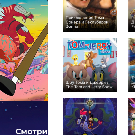
Приключения Тома
Г
Сойера и Гекльберри
Д
Финна
F
+7
3
87
Т
Шоу Тома и Джерри /
д
The Tom and Jerry Show
K
+192
297
1860