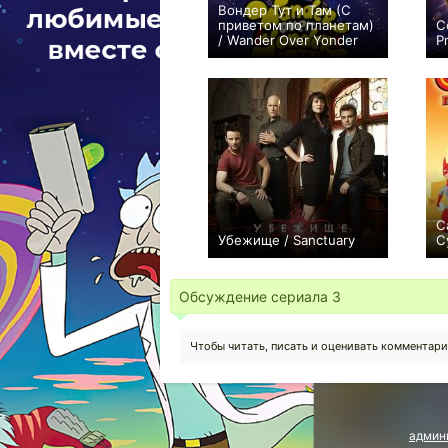
Вондер Тут и Там (С
приветом по планетам)
С
/ Wander Over Yonder
P
+75
43
560
С
Убежище / Sanctuary
С
+426
58
759
Обсуждение сериала
3
Чтобы читать, писать и оценивать комментар
админ