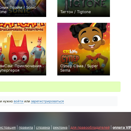
оник Прайм / Sonic
rime
Тигтон / Tigtone
+151
24
1694
+22
21
82
амСам: Приключения
Супер Сэма / Super
упергероя
Sema
0
0
50
+1
44
38
ии нужно
войти
или
зарегистрироваться
истрация
|
правила
|
справка
|
реклама
|
для правообладателей
|
оплата VI