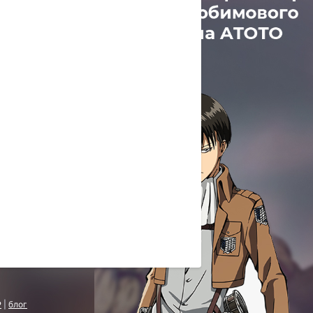
P
|
блог