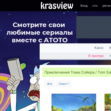
Вход
или
реги
Кино
Я смотрю
Приключения Тома Сойера / Tom S
Все
Сезон 1