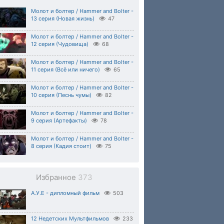
Молот и болтер / Hammer and Bolter -
13 серия (Новая жизнь)
47
Молот и болтер / Hammer and Bolter -
12 серия (Чудовища)
68
Молот и болтер / Hammer and Bolter -
11 серия (Всё или ничего)
65
Молот и болтер / Hammer and Bolter -
10 серия (Песнь чумы)
82
Молот и болтер / Hammer and Bolter -
9 серия (Артефакты)
78
Молот и болтер / Hammer and Bolter -
8 серия (Кадия стоит)
75
Избранное
373
А.У.Е - дипломный фильм
503
12 Недетских Мультфильмов
233