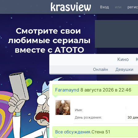
Вход
или
реги
Кино
Онлайн
Девушки
Faramaynd
8 августа 2026 в 22:46
Имя:
День рождения:
30 де
Все обсуждения.
Стена
51