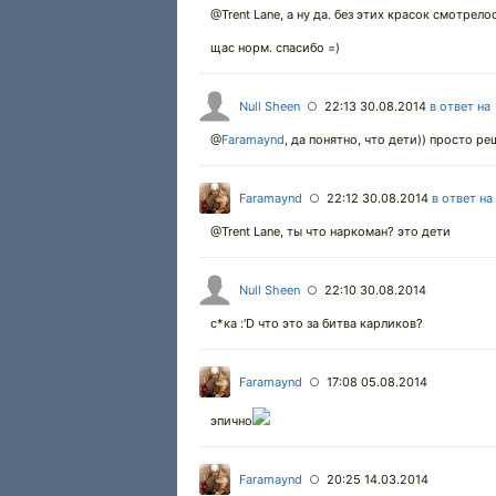
@Trent Lane, а ну да. без этих красок смотрело
щас норм. спасибо =)
Null Sheen
22:13 30.08.2014
в ответ на
○
@
Faramaynd
,
да понятно, что дети)) просто ре
Faramaynd
22:12 30.08.2014
в ответ на
○
@Trent Lane, ты что наркоман? это дети
Null Sheen
22:10 30.08.2014
○
с*ка :'D что это за битва карликов?
Faramaynd
17:08 05.08.2014
○
эпично
Faramaynd
20:25 14.03.2014
○