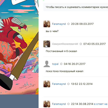
Чтобы писать и оценивать комментарии нужн
Faramaynd
20:26 09.03.2017
○
вы о чем?
СамуилЯковлевичМ
07:43 05.03.2017
○
Постановный я б сказал
topal
04:16 26.01.2017
○
пока пока показушный канал
Faramaynd
13:52 22.12.2014
○
Faramaynd
22:14 30.08.2014
в ответ на
○