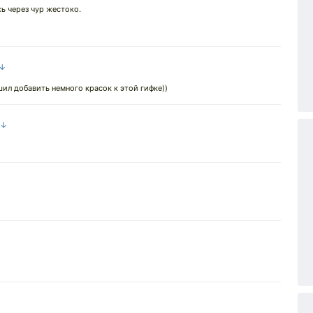
сь через чур жестоко.
 ↓
шил добавить немного красок к этой гифке))
 ↓