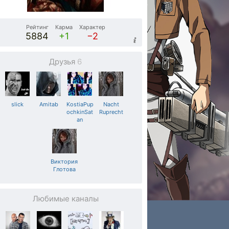
Рейтинг
Карма
Характер
5884
+1
−2
Друзья
6
slick
Amitab
KostiaPup
Nacht
ochkinSat
Ruprecht
an
Виктория
Глотова
Любимые каналы