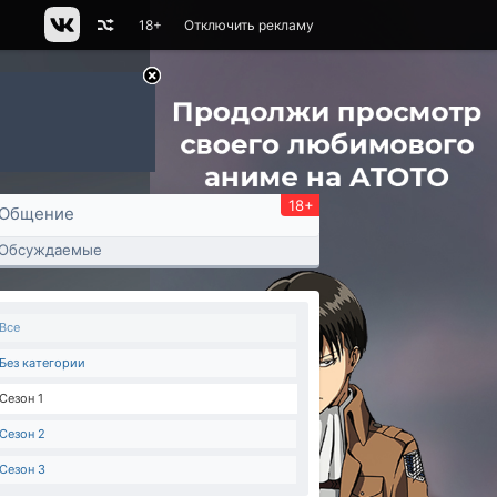
18+
Отключить рекламу
18+
Общение
Обсуждаемые
Все
Без категории
Сезон 1
Сезон 2
Сезон 3