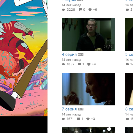
14 лет назад
14 л
3228
0
+6
2
57:46
4 серия
5 с
14 лет назад
14 л
1852
1
+4
1
57:29
7 серия
8 с
14 лет назад
14 л
1671
1
+3
1