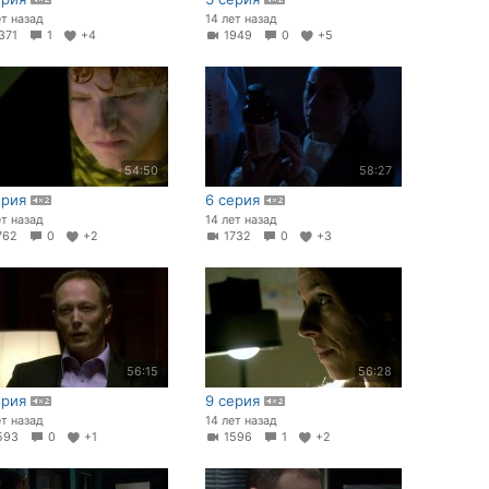
ет назад
14 лет назад
371
1
+4
1949
0
+5
54:50
58:27
ерия
6 серия
ет назад
14 лет назад
762
0
+2
1732
0
+3
56:15
56:28
ерия
9 серия
ет назад
14 лет назад
593
0
+1
1596
1
+2