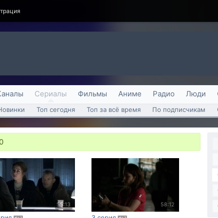
страция
Каналы
Сериалы
Фильмы
Аниме
Радио
Люди
Новинки
Топ сегодня
Топ за всё время
По подписчикам
0
55:13
58:12
ерия
3 серия