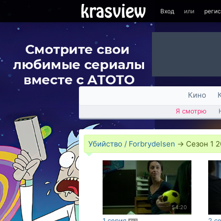
Вход
или
реги
Кино
Я смотрю
Убийство / Forbrydelsen
→
Сезон 1 2
54:20
1 серия
2 с