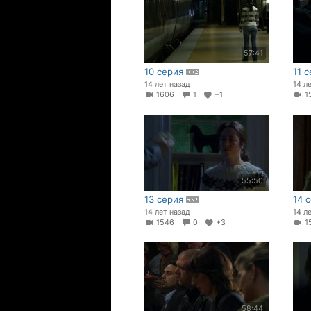
57:41
10 серия
11 
14 лет назад
14 л
1606
1
+1
1
55:50
13 серия
14 
14 лет назад
14 л
1546
0
+3
1
58:44