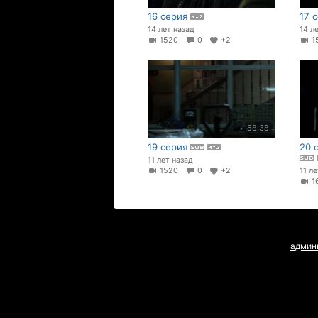
16 серия
17 
14 лет назад
14 л
1520
0
+2
1
58:38
19 серия
20 
11 лет назад
1520
0
+2
11 л
1
админ