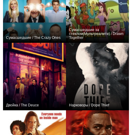
Сумасшедшие за
стеклом(Мультреалити) / Drawn
Сумасшедшие / The Crazy Ones
Together
+119
22
149
+56
62
760
Двойка / The Deuce
Нарковоры / Dope Thief
+167
26
984
+34
8
725