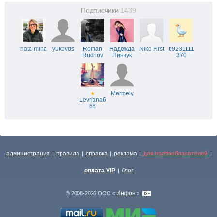
Подписчики
1439
nata-miha
yukovds
Roman
Надежда
Niko First
b9231111
Rudnov
Пинчук
370
★
Marmely
Levriana6
66
администрация
правила
справка
реклама
для правообладателей
|
|
|
|
|
оплата VIP
блог
|
Инфон
© 2008-2026 ООО «
»