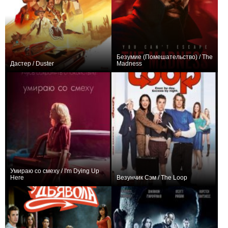
Безумие (Помешательство) / The
Дастер / Duster
Madness
+46
8
435
+15
8
300
Умираю со смеху / I'm Dying Up
Here
Везунчик Сэм / The Loop
+3
20
111
0
17
31