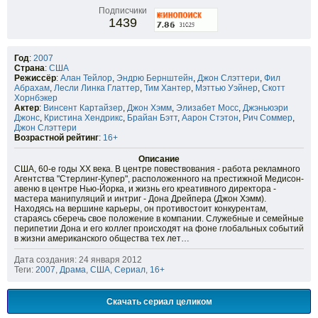
Подписчики
1439
Год
:
2007
Страна
:
США
Режиссёр
:
Алан Тейлор
,
Эндрю Бернштейн
,
Джон Слэттери
,
Фил
Абрахам
,
Лесли Линка Глаттер
,
Тим Хантер
,
Мэттью Уэйнер
,
Скотт
Хорнбэкер
Актер
:
Винсент Картайзер
,
Джон Хэмм
,
Элизабет Мосс
,
Джэньюэри
Джонс
,
Кристина Хендрикс
,
Брайан Бэтт
,
Аарон Стэтон
,
Рич Соммер
,
Джон Слэттери
Возрастной рейтинг
:
16+
Описание
США, 60-е годы ХХ века. В центре повествования - работа рекламного
Агентства "Стерлинг-Купер", расположенного на престижной Медисон-
авеню в центре Нью-Йорка, и жизнь его креативного директора -
мастера манипуляций и интриг - Дона Дрейпера (Джон Хэмм).
Находясь на вершине карьеры, он противостоит конкурентам,
стараясь сберечь своe положение в компании. Служебные и семейные
перипетии Дона и его коллег происходят на фоне глобальных событий
в жизни американского общества тех лет…
Дата создания: 24 января 2012
Теги:
2007
,
Драма
,
США
,
Сериал
,
16+
Скачать сериал целиком