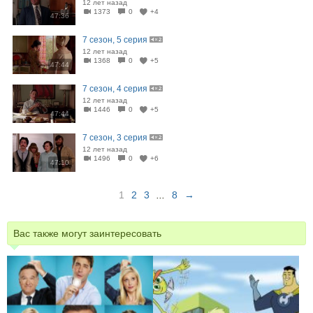
12 лет назад
1373
0
+4
47:36
7 сезон, 5 серия
12 лет назад
1368
0
+5
47:44
7 сезон, 4 серия
12 лет назад
1446
0
+5
47:44
7 сезон, 3 серия
12 лет назад
1496
0
+6
47:10
1
2
3
...
8
→
Вас также могут заинтересовать