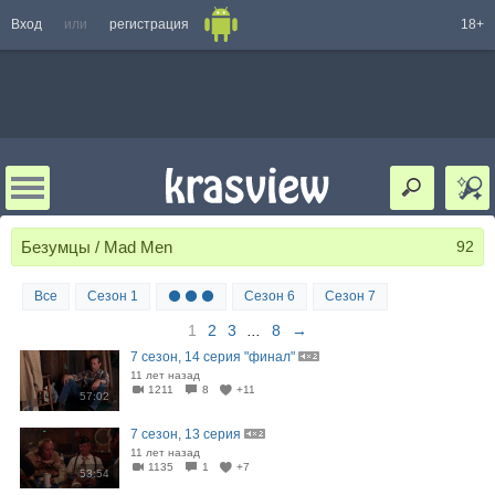
Вход
или
регистрация
18+
Безумцы / Mad Men
92
Все
Сезон 1
⚫ ⚫ ⚫
Сезон 6
Сезон 7
1
2
3
...
8
→
7 сезон, 14 серия "финал"
11 лет назад
1211
8
+11
57:02
7 сезон, 13 серия
11 лет назад
1135
1
+7
53:54