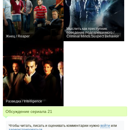
Мыслить как преступник:
поведение подозреваемого /
Жнец / Reaper
Criminal Minds:Suspect Behavior
+147
31
458
+61
13
426
Разведка / Intelligence
0
26
26
Обсуждение сериала
21
Чтобы читать, писать и оценивать комментарии нужно
войти
или
зарегистрироваться