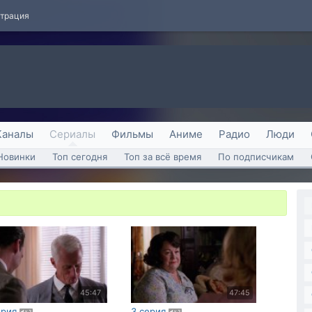
страция
Каналы
Сериалы
Фильмы
Аниме
Радио
Люди
Новинки
Топ сегодня
Топ за всё время
По подписчикам
45:47
47:45
ерия
3 серия