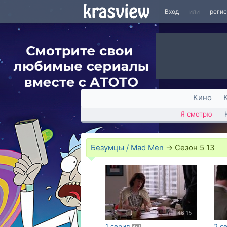
Вход
или
реги
Кино
Я смотрю
Безумцы / Mad Men
→
Сезон 5 13
46:15
1 серия
2 с