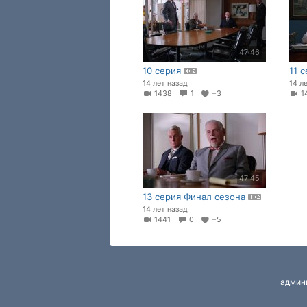
47:46
10 серия
11 
14 лет назад
14 л
1438
1
+3
1
47:45
13 серия Финал сезона
14 лет назад
1441
0
+5
админ