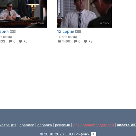
47:44
47:45
серия
12 серия
ет назад
14 лет назад
433
0
+6
1400
0
+3
истрация
|
правила
|
справка
|
реклама
|
для правообладателей
|
оплата VI
© 2008-2026 ООО «
Инфон
»