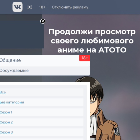
18+
Отключить рекламу
18+
Общение
Обсуждаемые
Все
Без категории
Сезон 1
Сезон 2
Сезон 3