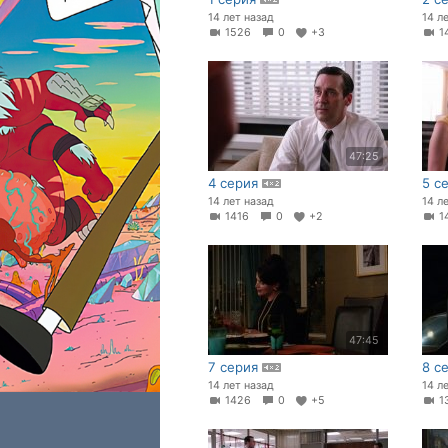
14 лет назад
14 л
1526
0
+3
1
47:25
4 серия
5 с
14 лет назад
14 л
1416
0
+2
1
47:45
7 серия
8 с
14 лет назад
14 л
1426
0
+5
1