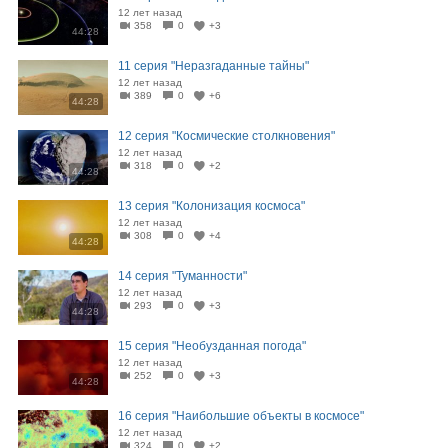
12 лет назад
358
0
+3
44:28
11 серия "Неразгаданные тайны"
12 лет назад
389
0
+6
44:28
12 серия "Космические столкновения"
12 лет назад
318
0
+2
44:28
13 серия "Колонизация космоса"
12 лет назад
308
0
+4
44:28
14 серия "Туманности"
12 лет назад
293
0
+3
44:28
15 серия "Необузданная погода"
12 лет назад
252
0
+3
44:28
16 серия "Наибольшие объекты в космосе"
12 лет назад
324
0
+2