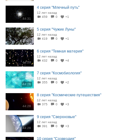
4 серия "Млечный путь"
12 лет назад
459
0
+1
44:31
5 серия "Чужие Луны"
12 лет назад
419
0
+1
44:27
6 серия "Темная материя"
12 лет назад
432
0
+4
44:28
7 серия "Космобиология"
12 лет назад
355
0
+2
44:28
8 серия "Космические путешествия"
12 лет назад
375
0
+3
44:28
9 серия "Сверхновые"
12 лет назад
391
0
+3
44:28
10 серия "Созвездия"