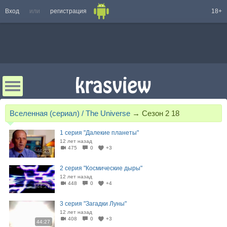
Вход
или
регистрация
18+
Вселенная (сериал) / The Universe
→
Сезон 2 18
1 серия "Далекие планеты"
12 лет назад
475
0
+3
44:28
2 серия "Космические дыры"
12 лет назад
448
0
+4
44:27
3 серия "Загадки Луны"
12 лет назад
408
0
+3
44:27