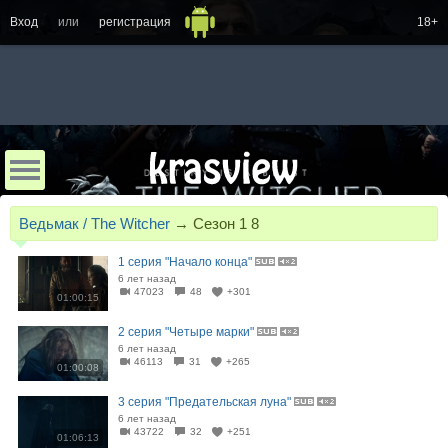
Вход
или
регистрация
18+
Ведьмак / The Witcher
→
Сезон 1 8
1 серия "Начало конца"
6 лет назад
47023
48
+301
01:00:15
2 серия "Четыре марки"
6 лет назад
46113
31
+265
01:00:08
3 серия "Предательская луна"
6 лет назад
43722
32
+251
01:06:13