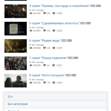
4 серия "Приёмы, бастарды и погребения"
6 лет назад
44146
20
+256
01:01:21
5 серия "Сдерживаемые аппетиты"
6 лет назад
42305
18
+233
58:21
6 серия "Редкие виды"
6 лет назад
40549
18
+235
58:48
7 серия "Перед падением"
6 лет назад
40160
11
+223
46:34
8 серия "Нечто большее"
6 лет назад
39126
70
+433
58:50
Все
Без категории