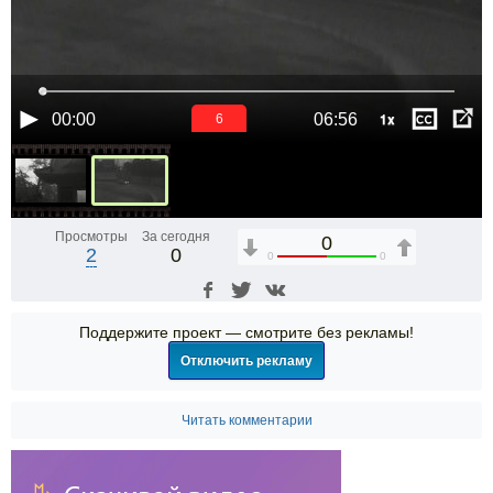
1x
00:00
06:56
6
Просмотры
За сегодня
0
2
0
0
0
Поддержите проект — смотрите без рекламы!
Отключить рекламу
Читать комментарии