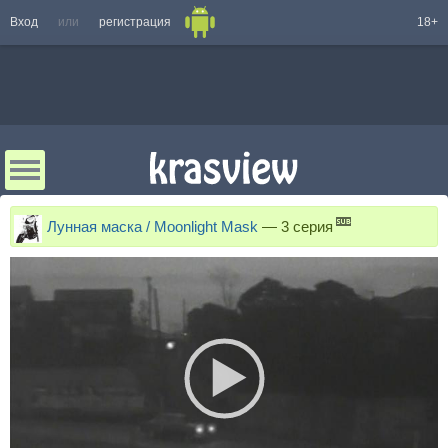
Вход
или
регистрация
18+
Лунная маска / Moonlight Mask
—
3 серия