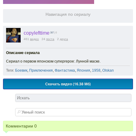
Навигация по сериалу
copylefttime
387
| 0
461
видео
24
поста
2
друга
Описание сериала
Сериал о первом японском супергерое: Лунной маске.
Теги:
Боевик
,
Приключения
,
Фантастика
,
Япония
,
1958
,
Olskan
Скачать видео (16.38 Мб)
Комментарии
0