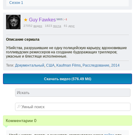
Сезон 1
★
Guy Fawkes
58935
|
−1
27052
видео
1823
поста
61
друг
Описание сериала
Убийства, разрушившие не одну полицейскую карьеру, вдохновившие
голливудских режиссеров на создание будоражащих триллеров;
ужасные и блестяще исполненные.
Теги:
Документальный
,
США
,
Kaufman Films
,
Расследование
,
2014
Скачать видео (576.49 Мб)
Комментарии
0