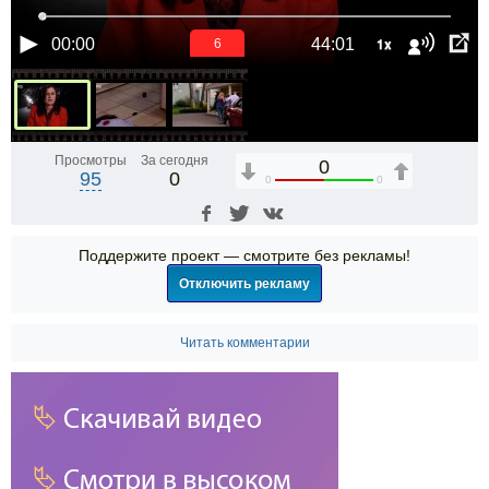
1x
00:00
44:01
6
Просмотры
За сегодня
0
95
0
0
0
Поддержите проект — смотрите без рекламы!
Отключить рекламу
Читать комментарии