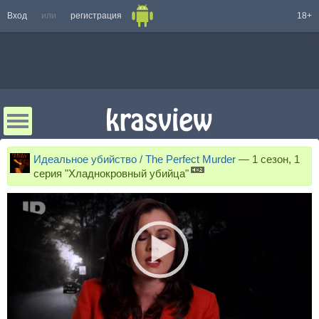
Вход
или
регистрация
18+
Идеальное убийство / The Perfect Murder
—
1 сезон, 1
серия "Хладнокровный убийца"