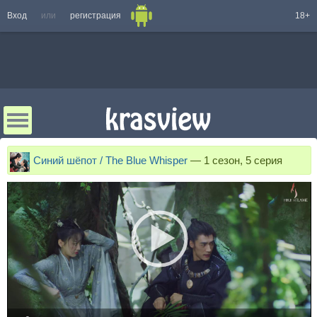
Вход
или
регистрация
18+
Синий шёпот / The Blue Whisper
—
1 сезон, 5 серия