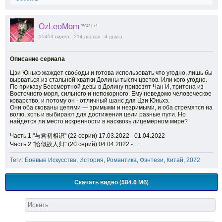
OzLeoMom
25943
|
+1
15453
видео
214
постов
4
друга
Описание сериала
Цзи Юньхэ жаждет свободы и готова использовать что угодно, лишь бы
вырваться из стальной хватки Долины тысяч цветов. Или кого угодно.
По приказу Бессмертной девы в Долину привозят Чан И, тритона из
Восточного моря, сильного и непокорного. Ему неведомо человеческое
коварство, и потому он - отличный шанс для Цзи Юньхэ.
Они оба скованы цепями — зримыми и незримыми, и оба стремятся на
волю, хоть и выбирают для достижения цели разные пути. Но
найдётся ли место искренности в насквозь лицемерном мире?
Часть 1 "与君初相识" (22 серии) 17.03.2022 - 01.04.2022
Часть 2 "恰似故人归" (20 серий) 04.04.2022 - ....
Теги:
Боевые Искусства
,
История
,
Романтика
,
Фэнтези
,
Китай
,
2022
Скачать видео (584.6 Мб)