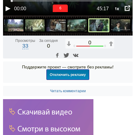
1x
00:00
45:17
6
Просмотры
За сегодня
0
33
0
0
0
Поддержите проект — смотрите без рекламы!
Отключить рекламу
Читать комментарии