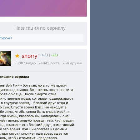
Навигация по сериалу
Сезон 1
★
shorry
167447
|
+447
53007
видео
24943
поста
256
друзей
писание сериала
нь Вэй Лин - богатая, но в то же время
инокая девушка. Всю жизнь она посвятила
боте об отце. После смерти отца
динственные люди, которые поддерживают
 в трудное время, - близкий друг отца и
о сын. Спустя время Вэй Лин находит в
бе силы, чтобы снова быть счастливой, и,
гда жизнь, казалось бы, наладилась, она
знаёт шокирующую правду: тем, кто предал
ца, оказался его близкий друг, помогавший
ё это время. Вэй Лин сбегает из дома и
олько спустя многие годы возвращается
овь, чтобы отомстить предателю.