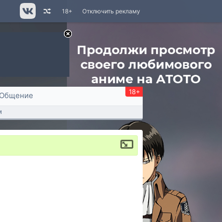
18+
Отключить рекламу
18+
Общение
м