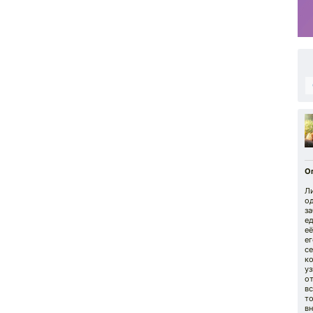
О
Ли
од
за
е
её
ег
се
ко
у
от
вс
т
вн