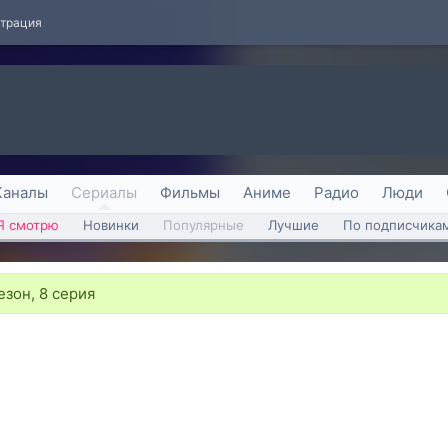
страция
Каналы
Сериалы
Фильмы
Аниме
Радио
Люди
Я смотрю
Новинки
Популярные
Лучшие
По подписчика
езон, 8 серия