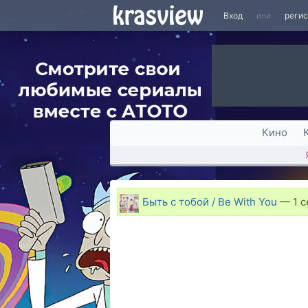
Вход
или
реги
Кино
Быть с тобой / Be With You
—
1 с