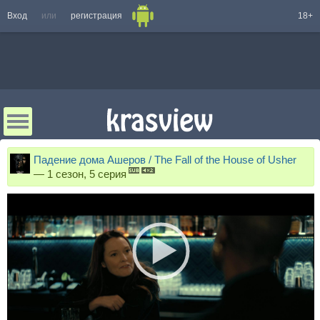
Вход
или
регистрация
18+
Падение дома Ашеров / The Fall of the House of Usher
—
1 сезон, 5 серия