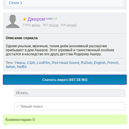
Сезон 1
★
Джером
512892
|
+7
77052
видео
507
постов
209
друзей
Описание сериала
Одним унылым, мрачным, тихим днём анонимный рассказчик
прибывает в дом Ашеров. Этот угрюмый и таинственный особняк
достался в наследство его другу детства Родерику Ашеру.
Теги:
Ужасы
,
США
,
LostFilm
,
Red Head Sound
,
RuDub
,
English
,
French
,
Italian
,
Netflix
Скачать видео (667.58 Мб)
Комментарии
0