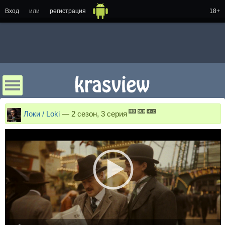
Вход
или
регистрация
18+
Локи / Loki
—
2 сезон, 3 серия