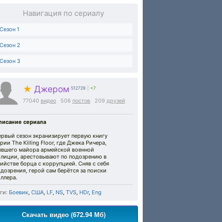
Навигация по сериалу
Сезон 1
Сезон 2
Сезон 3
★
Джером
512729
|
+7
77040
видео
506
постов
209
друзей
писание сериала
ервый сезон экранизирует первую книгу
рии The Killing Floor, где Джека Ричера,
ывшего майора армейской военной
олиции, арестовывают по подозрению в
ийстве борца с коррупцией. Сняв с себя
дозрения, герой сам берётся за поиски
ллера.
ги:
Боевик
,
США
,
LF
,
NS
,
TVS
,
HDr
,
Eng
Скачать видео (672.94 Мб)