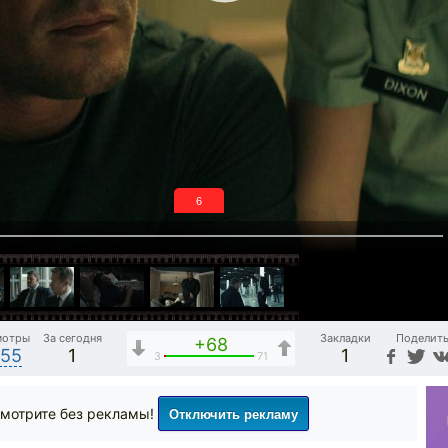
5
мотры
За сегодня
Закладки
Поделит
+68
255
1
1
3
71
Отключить рекламу
мотрите без рекламы!