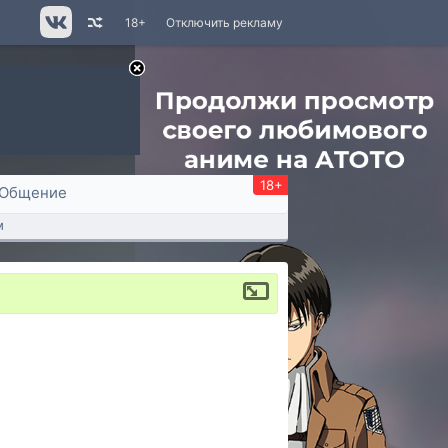
18+
Отключить рекламу
18+
Общение
м