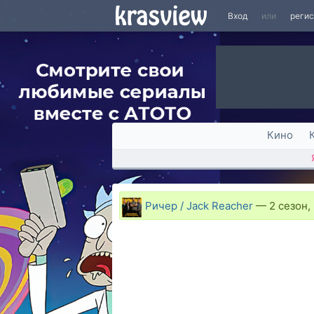
Вход
или
реги
Кино
Ричер / Jack Reacher
—
2 сезон,