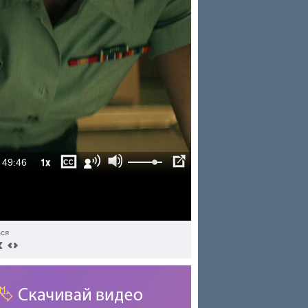
1x
49:46
ься