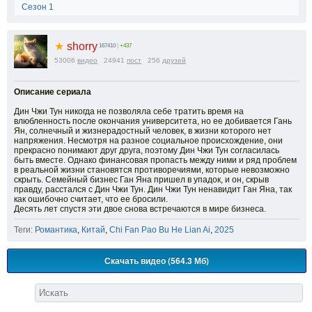
Сезон 1
★
shorry
167410
|
+437
53006
видео
24941
пост
256
друзей
Описание сериала
Дин Чжи Тун никогда не позволяла себе тратить время на
влюбленность после окончания университета, но ее добивается Гань
Ян, солнечный и жизнерадостный человек, в жизни которого нет
напряжения. Несмотря на разное социальное происхождение, они
прекрасно понимают друг друга, поэтому Дин Чжи Тун согласилась
быть вместе. Однако финансовая пропасть между ними и ряд проблем
в реальной жизни становятся противоречиями, которые невозможно
скрыть. Семейный бизнес Ган Яна пришел в упадок, и он, скрыв
правду, расстался с Дин Чжи Тун. Дин Чжи Тун ненавидит Ган Яна, так
как ошибочно считает, что ее бросили.
Десять лет спустя эти двое снова встречаются в мире бизнеса.
Теги:
Романтика
,
Китай
,
Chi Fan Pao Bu He Lian Ai
,
2025
Скачать видео (564.3 Мб)