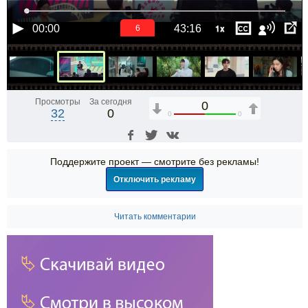
1x
00:00
43:16
6
Просмотры
За сегодня
0
32
0
0
0
Поддержите проект — смотрите без рекламы!
Отключить рекламу
Читать комментарии