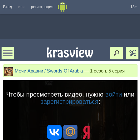
Вход
или
регистрация
18+
Мечи Аравии / Swords Of Arabia
—
1 сезон, 5 серия
Чтобы просмотреть видео, нужно
войти
или
зарегистрироваться
: