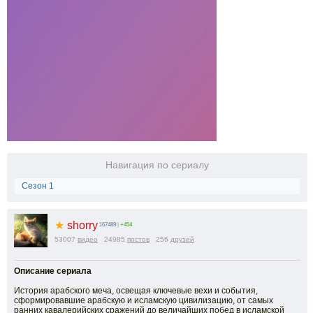
Навигация по сериалу
Сезон 1
★
shorry
167489
|
+454
53007
видео
24985
постов
256
друзей
Описание сериала
История арабского меча, освещая ключевые вехи и события,
сформировавшие арабскую и исламскую цивилизацию, от самых
ранних кавалерийских сражений до величайших побед в исламской