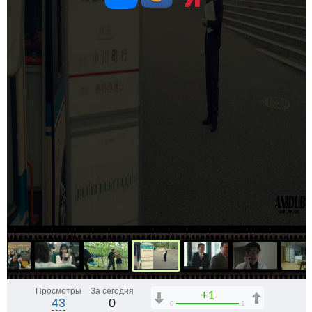
Просмотры
За сегодня
+1
43
0
0
1