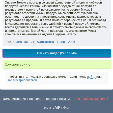
Хирано Томою в постели со своей единственной и горячо любимой
подругой Эсакой Рэйной. Любовники обсуждают, как поступят с
имуществом и выплатой по страховке после смерти Мисы. В
результате агрессии мужа и подруги Миса погибает. Умирая она
осознает, что доверяла и посвятила свою жизнь людям, которые в
результате ее предали, и в этот момент переносится на 10 лет назад.
Миса решает перестать быть удобной и верной подругой, которая
всегда держится в тени Рэйны, и отомстить обидчикам за свою смерть
и предательство. В этой мести неожиданным союзником Мисы
становится начальник ее отдела Судзуки Ватару.
Теги:
Драма
,
Мистика
,
Фантастика
,
Япония
,
2025
Скачать видео (228.19 Мб)
Комментарии
0
Чтобы читать, писать и оценивать комментарии нужно
войти
или
зарегистрироваться
администрация
правила
справка
реклама
для правообладателей
|
|
|
|
|
оплата VIP
блог
|