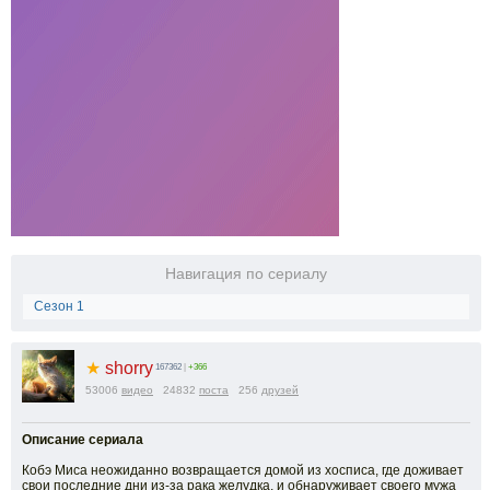
Навигация по сериалу
Сезон 1
★
shorry
167362
|
+366
53006
видео
24832
поста
256
друзей
Описание сериала
Кобэ Миса неожиданно возвращается домой из хосписа, где доживает
свои последние дни из-за рака желудка, и обнаруживает своего мужа