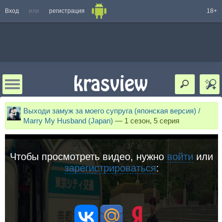
Вход
или
регистрация
18+
Выходи замуж за моего супруга (японская версия) /
Marry My Husband (Japan)
—
1 сезон, 5 серия
Чтобы просмотреть видео, нужно
войти
или
зарегистрироваться
: