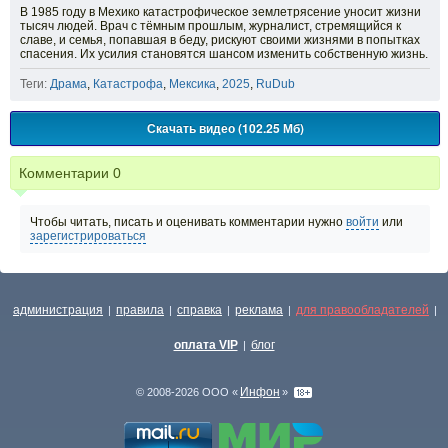
В 1985 году в Мехико катастрофическое землетрясение уносит жизни
тысяч людей. Врач с тёмным прошлым, журналист, стремящийся к
славе, и семья, попавшая в беду, рискуют своими жизнями в попытках
спасения. Их усилия становятся шансом изменить собственную жизнь.
Теги:
Драма
,
Катастрофа
,
Мексика
,
2025
,
RuDub
Скачать видео (102.25 Мб)
Комментарии
0
Чтобы читать, писать и оценивать комментарии нужно
войти
или
зарегистрироваться
администрация
правила
справка
реклама
для правообладателей
|
|
|
|
|
оплата VIP
блог
|
Инфон
© 2008-2026 ООО «
»