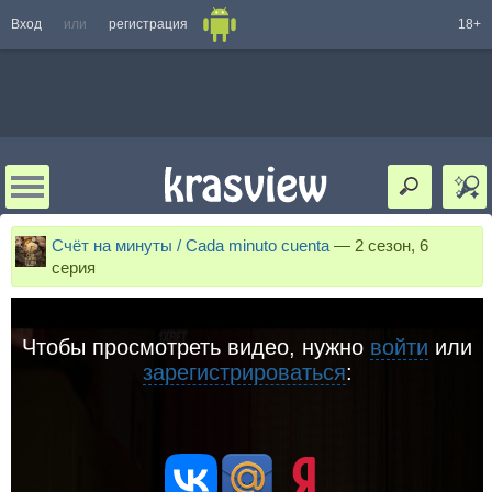
Вход
или
регистрация
18+
Счёт на минуты / Cada minuto cuenta
—
2 сезон, 6
серия
Чтобы просмотреть видео, нужно
войти
или
зарегистрироваться
: