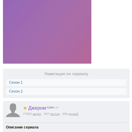
Навигация по сериалу
Сезон 1
Сезон 2
★
Джером
512868
|
+7
77052
видео
507
постов
209
друзей
Описание сериала