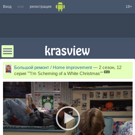
Вход
или
регистрация
18+
Большой ремонт / Home improvement
—
2 сезон, 12
серия ""I'm Scheming of a White Christmas""