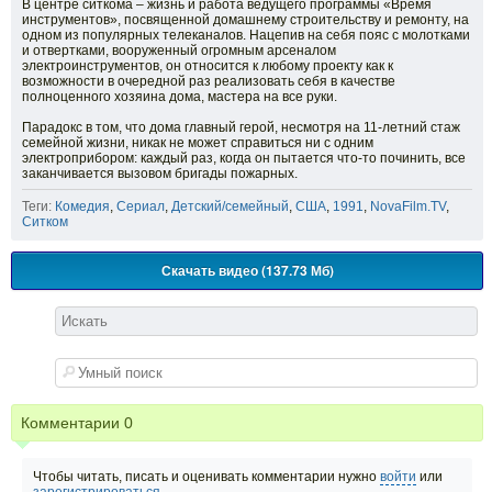
В центре ситкома – жизнь и работа ведущего программы «Время
инструментов», посвященной домашнему строительству и ремонту, на
одном из популярных телеканалов. Нацепив на себя пояс с молотками
и отвертками, вооруженный огромным арсеналом
электроинструментов, он относится к любому проекту как к
возможности в очередной раз реализовать себя в качестве
полноценного хозяина дома, мастера на все руки.
Парадокс в том, что дома главный герой, несмотря на 11-летний стаж
семейной жизни, никак не может справиться ни с одним
электроприбором: каждый раз, когда он пытается что-то починить, все
заканчивается вызовом бригады пожарных.
Теги:
Комедия
,
Сериал
,
Детский/семейный
,
США
,
1991
,
NovaFilm.TV
,
Ситком
Скачать видео (137.73 Мб)
Комментарии
0
Чтобы читать, писать и оценивать комментарии нужно
войти
или