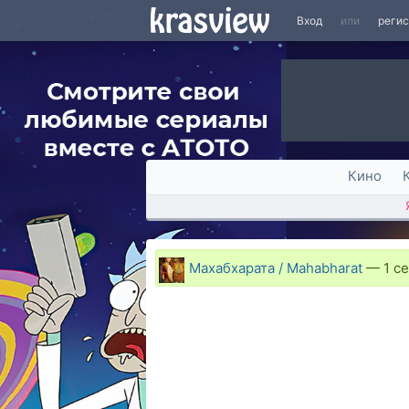
Вход
или
реги
Кино
Махабхарата / Mahabharat
—
1 се