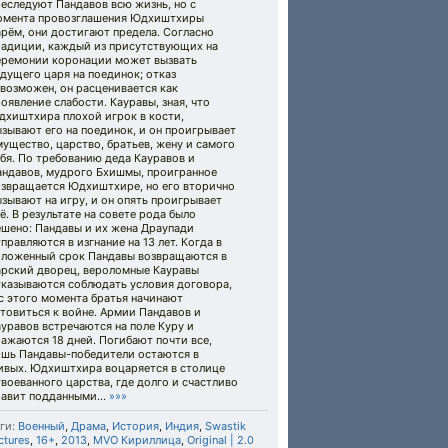
еследуют Пандавов всю жизнь, но с
омента провозглашения Юдхиштхиры
рём, они достигают предела. Согласно
радиции, каждый из присутствующих на
еремонии коронации может вызвать
дущего царя на поединок; отказ
возможен, он расценивается как
оявление слабости. Кауравы, зная, что
дхиштхира плохой игрок в кости,
зывают его на поединок, и он проигрывает
ущество, царство, братьев, жену и самого
бя. По требованию деда Кауравов и
андавов, мудрого Бхишмы, проигранное
озвращается Юдхиштхире, но его вторично
зывают на игру, и он опять проигрывает
ё. В результате на совете рода было
ешено: Пандавы и их жена Драупади
правляются в изгнание на 13 лет. Когда в
оложенный срок Пандавы возвращаются в
арский дворец, вероломные Кауравы
тказываются соблюдать условия договора,
с этого момента братья начинают
товиться к войне. Армии Пандавов и
уравов встречаются на поле Куру и
ажаются 18 дней. Погибают почти все,
ишь Пандавы-победители остаются в
ивых. Юдхиштхира воцаряется в столице
воеванного царства, где долго и счастливо
равит подданными...
»»»
ги:
Военный
,
Драма
,
История
,
Индия
,
Swastik
ctures
,
16+
,
2013
,
MVO Кириллица
,
Original | 2.0