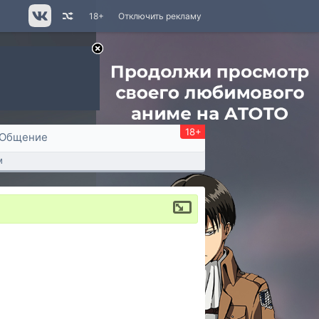
18+
Отключить рекламу
18+
Общение
м