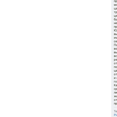
пр
м
ца
т
ц
бу
не
пр
Ю
вы
им
се
П
в
вы
вс
р
от
п
ц
о
и 
го
Ка
ср
л
ж
от
п
Те
Pi