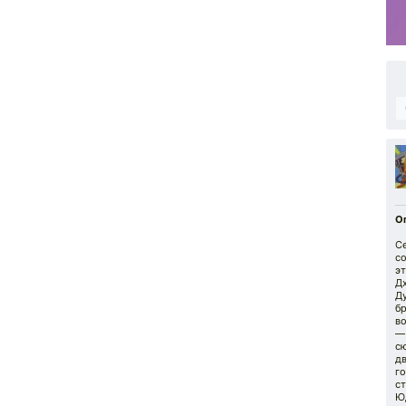
О
С
со
эт
Д
Д
б
в
— 
с
д
г
с
Ю