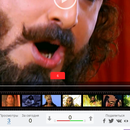
5
Просмотры
За сегодня
Поделиться
0
3
0
0
0