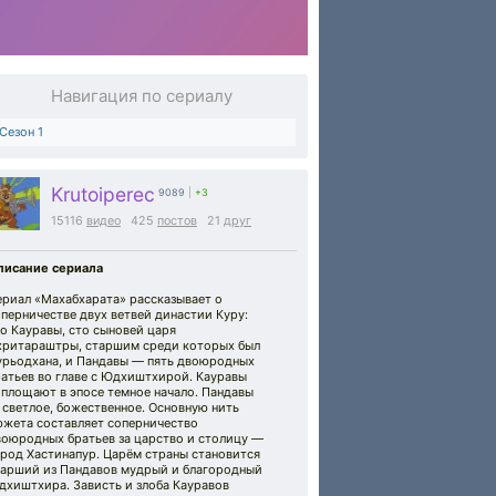
Навигация по сериалу
Сезон 1
Krutoiperec
9089
|
+3
15116
видео
425
постов
21
друг
писание сериала
ериал «Махабхарата» рассказывает о
перничестве двух ветвей династии Куру:
о Кауравы, сто сыновей царя
хритараштры, старшим среди которых был
урьодхана, и Пандавы — пять двоюродных
ратьев во главе с Юдхиштхирой. Кауравы
оплощают в эпосе темное начало. Пандавы
светлое, божественное. Основную нить
южета составляет соперничество
воюродных братьев за царство и столицу —
ород Хастинапур. Царём страны становится
тарший из Пандавов мудрый и благородный
дхиштхира. Зависть и злоба Кауравов