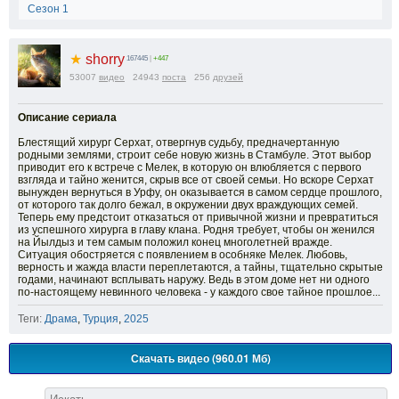
Сезон 1
★
shorry
167445
|
+447
53007
видео
24943
поста
256
друзей
Описание сериала
Блестящий хирург Серхат, отвергнув судьбу, предначертанную
родными землями, строит себе новую жизнь в Стамбуле. Этот выбор
приводит его к встрече с Мелек, в которую он влюбляется с первого
взгляда и тайно женится, скрыв все от своей семьи. Но вскоре Серхат
вынужден вернуться в Урфу, он оказывается в самом сердце прошлого,
от которого так долго бежал, в окружении двух враждующих семей.
Теперь ему предстоит отказаться от привычной жизни и превратиться
из успешного хирурга в главу клана. Родня требует, чтобы он женился
на Йылдыз и тем самым положил конец многолетней вражде.
Ситуация обостряется с появлением в особняке Мелек. Любовь,
верность и жажда власти переплетаются, а тайны, тщательно скрытые
годами, начинают всплывать наружу. Ведь в этом доме нет ни одного
по-настоящему невинного человека - у каждого свое тайное прошлое...
Теги:
Драма
,
Турция
,
2025
Скачать видео (960.01 Мб)