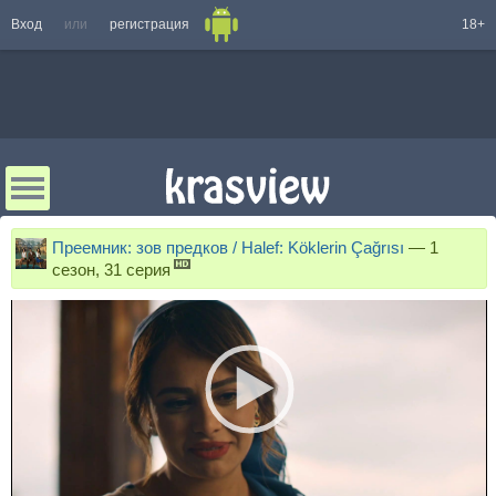
Вход
или
регистрация
18+
Преемник: зов предков / Halef: Köklerin Çağrısı
—
1
сезон, 31 серия