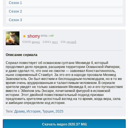
Сезон 1
Сезон 2
Сезон 3
★
shorry
167411
|
+437
53006
видео
24941
пост
256
друзей
Описание сериала
Сериал повествует об османском султане Мехмеде II, который
продолжил дело предков, расширив территории Османской Империи,
и даже сделал то, что они не смогли — завоевал Константинополь,
ныне современный Стамбул. За это его в народе прозвали Мехмед
Завоеватель. Он был жестким и беспощадным полководцем, но в то же
время очень эрудированным и талантливым человеком. В сериале
зрители увидят не только завоевания Мехмеда II, но и его путешествия
вместе с Эйюпом эль-Энсари, почитаемой фигурой в исламской
истории. Этот двойной повествовательный подход призван
предложить зрителям целостный взгляд на то время, когда вера, сила
и амбиции определяли ход истории.
Теги:
Драма
,
История
,
Турция
,
2025
Скачать видео (920.37 Мб)