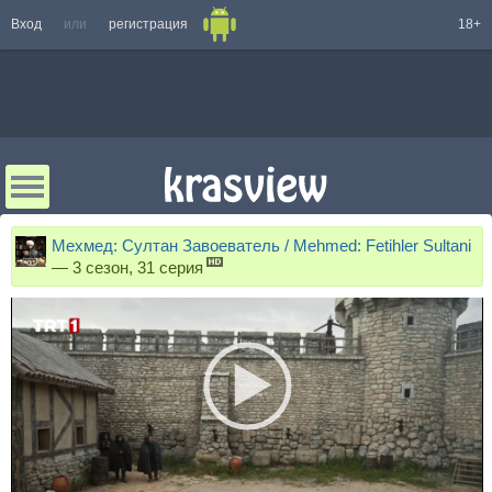
Вход
или
регистрация
18+
Мехмед: Султан Завоеватель / Mehmed: Fetihler Sultani
—
3 сезон, 31 серия