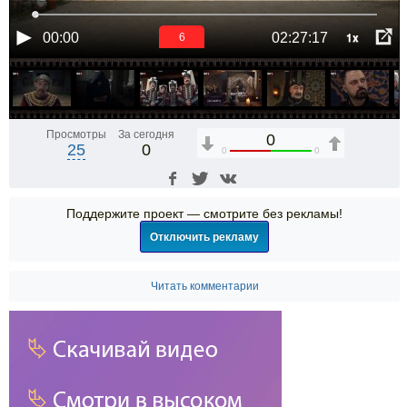
1x
00:00
02:27:17
6
Просмотры
За сегодня
0
25
0
0
0
Поддержите проект — смотрите без рекламы!
Отключить рекламу
Читать комментарии