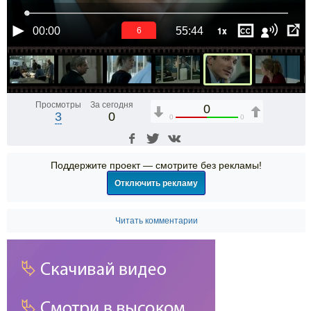
1x
00:00
55:44
5
Просмотры
За сегодня
0
3
0
0
0
Поддержите проект — смотрите без рекламы!
Отключить рекламу
Читать комментарии