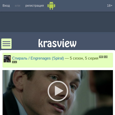
Вход
или
регистрация
18+
Спираль / Engrenages (Spiral)
—
5 сезон, 5 серия