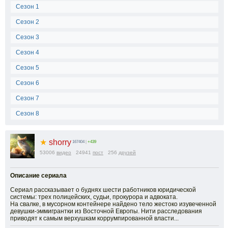
Сезон 1
Сезон 2
Сезон 3
Сезон 4
Сезон 5
Сезон 6
Сезон 7
Сезон 8
★
shorry
167404
|
+439
53006
видео
24941
пост
256
друзей
Описание сериала
Сериал рассказывает о буднях шести работников юридической
системы: трех полицейских, судьи, прокурора и адвоката.
На свалке, в мусорном контейнере найдено тело жестоко изувеченной
девушки-эммигрантки из Восточной Европы. Нити расследования
приводят к самым верхушкам коррумпированной власти...