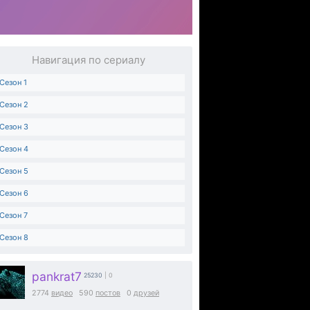
Навигация по сериалу
Сезон 1
Сезон 2
Сезон 3
Сезон 4
Сезон 5
Сезон 6
Сезон 7
Сезон 8
pankrat7
25230
| 0
2774
видео
590
постов
0
друзей