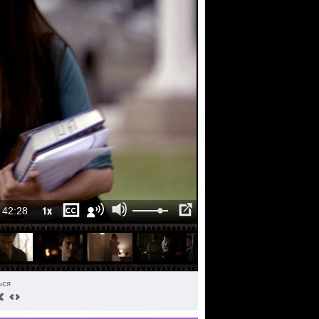
1x
42:28
ься