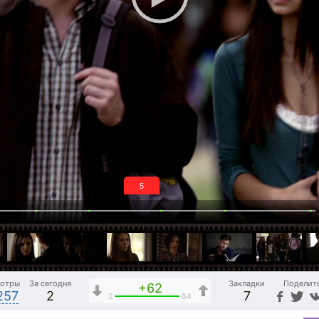
4
отры
За сегодня
Закладки
Поделит
+62
257
2
7
2
64