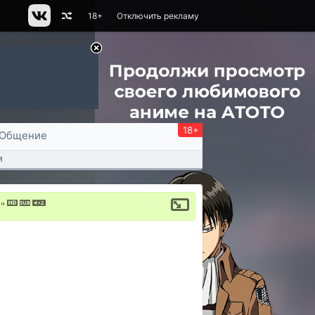
18+
Отключить рекламу
18+
Общение
м
"