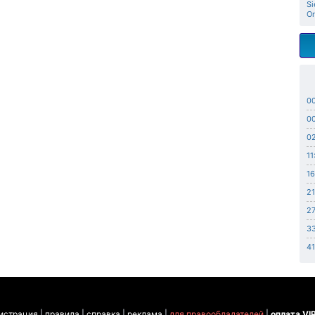
Si
Or
0
00
02
11
16
21
27
33
41
истрация
|
правила
|
справка
|
реклама
|
для правообладателей
|
оплата VI