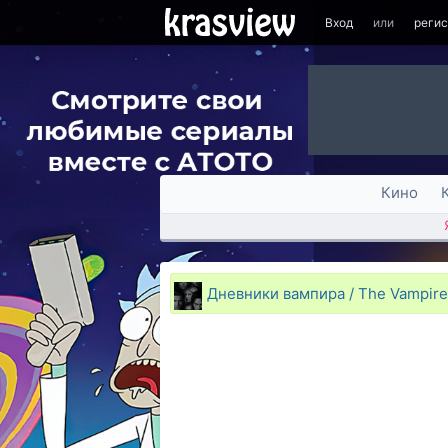
Вход
или
реги
Кино
Дневники вампира / The Vampire 