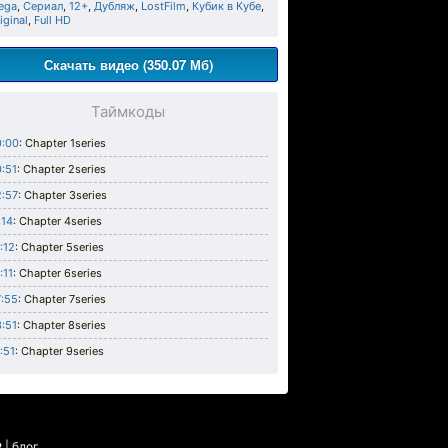
ega
,
Сериал
,
12+
,
Дубляж
,
LostFilm
,
Кубик в Кубе
,
iginal
,
Full HD
Скачать видео (350.07 Мб)
Таймкоды
0:00
: Chapter 1series
:51
: Chapter 2series
:57
: Chapter 3series
:14
: Chapter 4series
:12
: Chapter 5series
:11
: Chapter 6series
:55
: Chapter 7series
:51
: Chapter 8series
:51
: Chapter 9series
P
|
блог