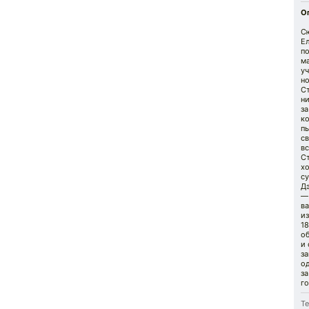
О
С
Ел
п
ма
уч
н
С
ни
за
ко
пы
св
вс
С
х
су
Д
—
ва
из
18
об
и 
за
о
за
го
Те