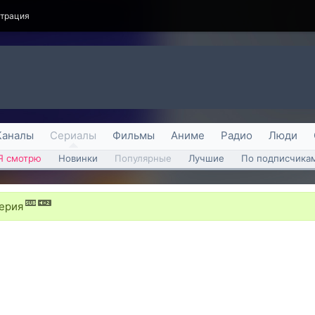
страция
Каналы
Сериалы
Фильмы
Аниме
Радио
Люди
Я смотрю
Новинки
Популярные
Лучшие
По подписчика
серия