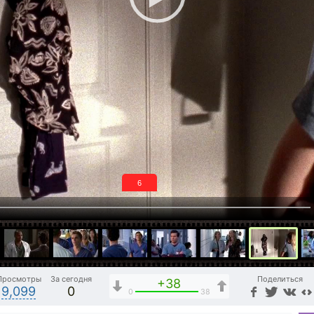
5
Просмотры
За сегодня
Поделиться
+38
9,099
0
0
38