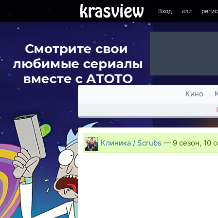
Вход
или
реги
Кино
Клиника / Scrubs
—
9 сезон, 10 