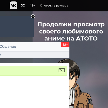
18+
Отключить рекламу
18+
Общение
м