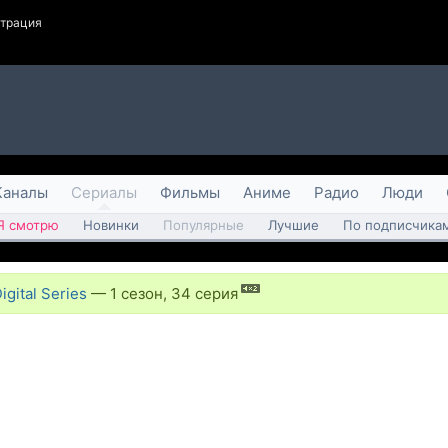
страция
Каналы
Сериалы
Фильмы
Аниме
Радио
Люди
Я смотрю
Новинки
Популярные
Лучшие
По подписчика
gital Series
—
1 сезон, 34 серия