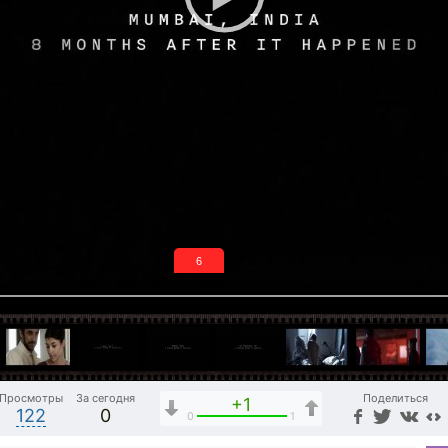
5
Просмотры
За сегодня
Поделиться
+1
122
0
0
1