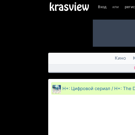
Вход
или
реги
Кино
H+: Цифровой сериал / H+: The Di