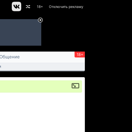
18+
Отключить рекламу
18+
Общение
м