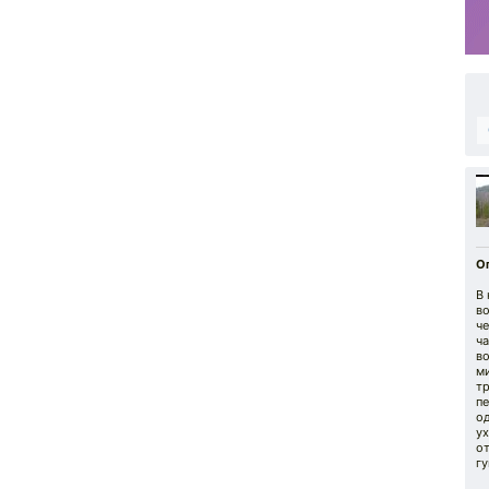
О
В
в
че
ча
в
м
т
пе
о
ух
от
г