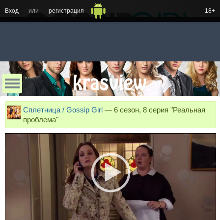
Вход
или
регистрация
18+
Сплетница / Gossip Girl
—
6 сезон, 8 серия "Реальная
проблема"