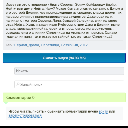
Имеет ли это отношение к брату Серены, Эрику, бойфренду Блэйр,
Нейту, или другу Нейта, Чаку? Может быть это как-то связано с Дэном и
его сестрой Дженни, чье происхождение из среднего класса держит их
на расстоянии от привелигированных студентов. Даже родители,
начиная от матери Серены, Лили, бывшей балерины, влиятельного
отца Нейта, Хуви, и заканчивая Руфусом, отцом Дэна и Дженни, ныне
владельцем картинной галереи, а в прошлом солиста рок-группы,
осведомлены о влиянии Сплетницы на жизнь их отпрысков. Однако
главная интрига так и остается тайной: кто же такая Сплетница?
Теги:
Сериал
,
Драма
,
Сплетница
,
Gossip Girl
,
2012
Скачать видео (94.93 Мб)
Комментарии
0
Чтобы читать, писать и оценивать комментарии нужно
войти
или
зарегистрироваться