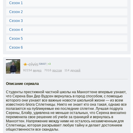
Сезон 1
Сезон 2
Сезон 3
Сезон 4
Сезон 5
Сезон 6
★
elvis
536437
|
+3
92234
видео
7016
постов
114
друзей
Описание сериала
Студенты престижной частной школы на Манхэттене впервые узнают,
что Серена Ван Дер Вудсен вернулась в город способом, с помощью
которого они узнают все важные новости школьной жизни — из всем
известного блога Сплетницы. Никто не знает кто она такая, однако все
полагаются на публикуемые ею последние сплетни. Лучшая подруга
Серены, Блэйр, удивлена не меньше остальных, что Серена внезапно
переменила свое решение об учебе за границей и вернулась в
Манхэттен. Напряжение между ними не осталось незамеченным для
Сплетницы, которая раскрывает любую тайну и делает достоянием
общественности все скандалы.