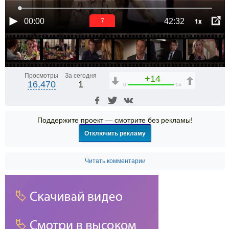
1x
00:00
42:32
6
Просмотры
За сегодня
+14
16,470
1
0
14
Поддержите проект — смотрите без рекламы!
Отключить рекламу
Читать комментарии