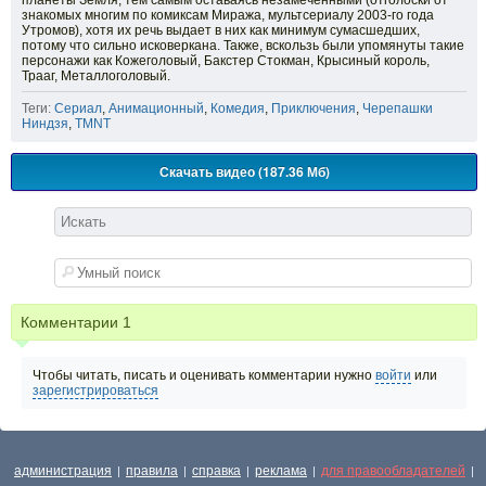
планеты Земля, тем самым оставаясь незамеченными (отголоски от
знакомых многим по комиксам Миража, мультсериалу 2003-го года
Утромов), хотя их речь выдает в них как минимум сумасшедших,
потому что сильно исковеркана. Также, вскользь были упомянуты такие
персонажи как Кожеголовый, Бакстер Стокман, Крысиный король,
Трааг, Металлоголовый.
Теги:
Сериал
,
Анимационный
,
Комедия
,
Приключения
,
Черепашки
Ниндзя
,
TMNT
Скачать видео (187.36 Мб)
Комментарии
1
Чтобы читать, писать и оценивать комментарии нужно
войти
или
зарегистрироваться
администрация
правила
справка
реклама
для правообладателей
|
|
|
|
|