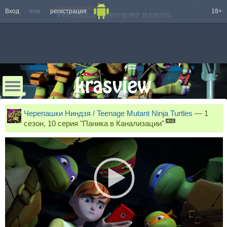
Вход
или
регистрация
18+
Черепашки Ниндзя / Teenage Mutant Ninja Turtles
—
1
сезон, 10 серия "Паника в Канализации"