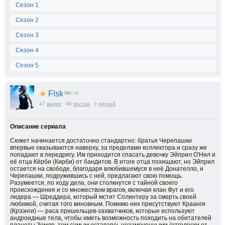
Сезон 1
Сезон 2
Сезон 3
Cезон 4
Сезон 5
★
Flsk
519
|
+1
47
видео
98
постов
0
друзей
Описание сериала
Сюжет начинается достаточно стандартно: братья Черепашки
впервые оказываются наверху, за пределами коллектора и сразу же
попадают в передрягу. Им приходится спасать девочку Эйприл О'Нил и
её отца Кёрби (Кирби) от бандитов. В итоге отца похищают, но Эйприл
остается на свободе, благодаря влюбившемуся в неё Донателло, и
Черепашки, подружившись с ней, предлагают свою помощь.
Разумеется, по ходу дела, они столкнутся с тайной своего
происхождения и со множеством врагов, включая клан Фут и его
лидера — Шреддера, который мстит Сплинтеру за смерть своей
любимой, считая того виновным. Помимо них присутствуют Краанги
(Крээнги) — раса пришельцев-захватчиков, которые используют
андроидные тела, чтобы иметь возможность походить на обитателей