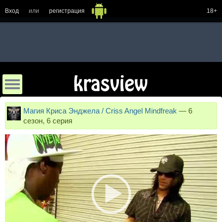
Вход
или
регистрация
18+
Магия Криса Энджела / Criss Angel Mindfreak
—
6
сезон, 6 серия