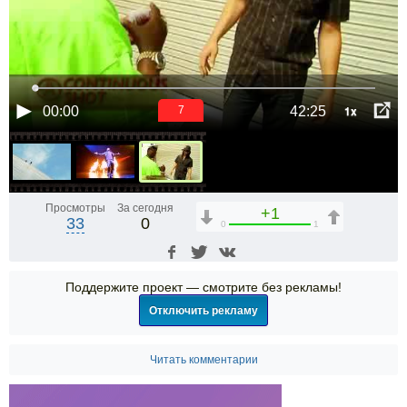
1x
00:00
42:25
7
Просмотры
За сегодня
+1
33
0
0
1
Поддержите проект — смотрите без рекламы!
Отключить рекламу
Читать комментарии