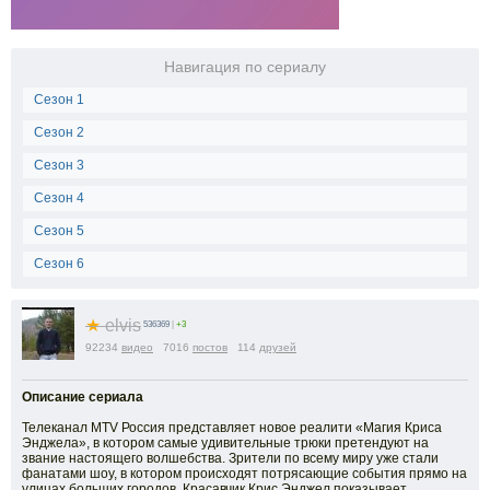
Навигация по сериалу
Сезон 1
Сезон 2
Сезон 3
Сезон 4
Сезон 5
Сезон 6
★
elvis
536369
|
+3
92234
видео
7016
постов
114
друзей
Описание сериала
Телеканал MTV Россия представляет новое реалити «Магия Криса
Энджела», в котором самые удивительные трюки претендуют на
звание настоящего волшебства. Зрители по всему миру уже стали
фанатами шоу, в котором происходят потрясающие события прямо на
улицах больших городов. Красавчик Крис Энджел показывает