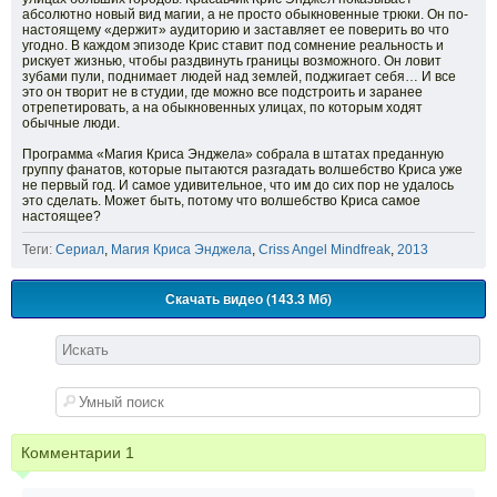
абсолютно новый вид магии, а не просто обыкновенные трюки. Он по-
настоящему «держит» аудиторию и заставляет ее поверить во что
угодно. В каждом эпизоде Крис ставит под сомнение реальность и
рискует жизнью, чтобы раздвинуть границы возможного. Он ловит
зубами пули, поднимает людей над землей, поджигает себя… И все
это он творит не в студии, где можно все подстроить и заранее
отрепетировать, а на обыкновенных улицах, по которым ходят
обычные люди.
Программа «Магия Криса Энджела» собрала в штатах преданную
группу фанатов, которые пытаются разгадать волшебство Криса уже
не первый год. И самое удивительное, что им до сих пор не удалось
это сделать. Может быть, потому что волшебство Криса самое
настоящее?
Теги:
Сериал
,
Магия Криса Энджела
,
Criss Angel Mindfreak
,
2013
Скачать видео (143.3 Мб)
Комментарии
1