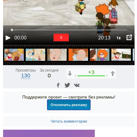
1x
00:00
20:13
6
Просмотры
За сегодня
+3
130
0
0
3
Поддержите проект — смотрите без рекламы!
Отключить рекламу
Читать комментарии