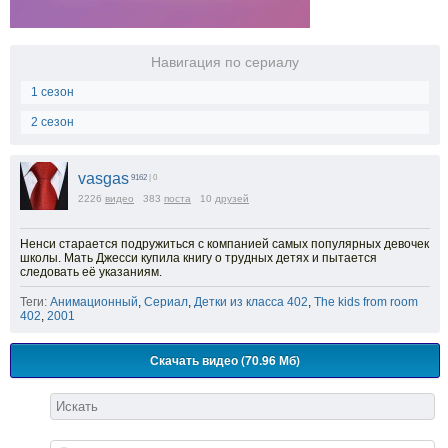
Навигация по сериалу
1 сезон
2 сезон
vasgas
9162
| 0
2226
видео
383
поста
10
друзей
Ненси старается подружиться с компанией самых популярных девочек
школы. Мать Джесси купила книгу о трудных детях и пытается
следовать её указаниям.
Теги:
Анимационный
,
Сериал
,
Детки из класса 402
,
The kids from room
402
,
2001
Скачать видео (70.96 Мб)