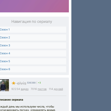
Навигация по сериалу
Сезон 1
Сезон 2
Сезон 3
Сезон 4
Сезон 5
Сезон 6
★
elvis
536388
|
+3
92234
видео
7016
постов
114
друзей
писание сериала
аждый день мы используем числа, чтобы
огнозировать погоду, определять время,