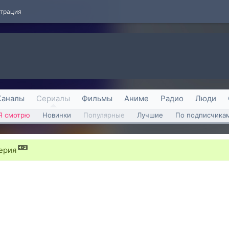
страция
Каналы
Сериалы
Фильмы
Аниме
Радио
Люди
Я смотрю
Новинки
Популярные
Лучшие
По подписчика
серия