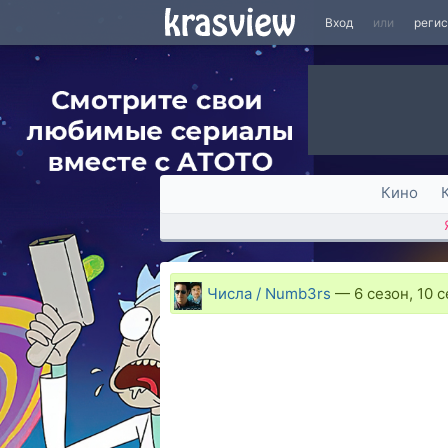
Вход
или
реги
Кино
Числа / Numb3rs
—
6 сезон, 10 