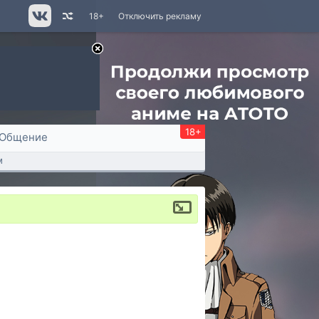
18+
Отключить рекламу
18+
Общение
м