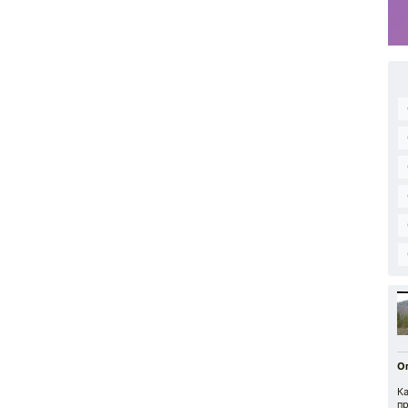
О
К
пр