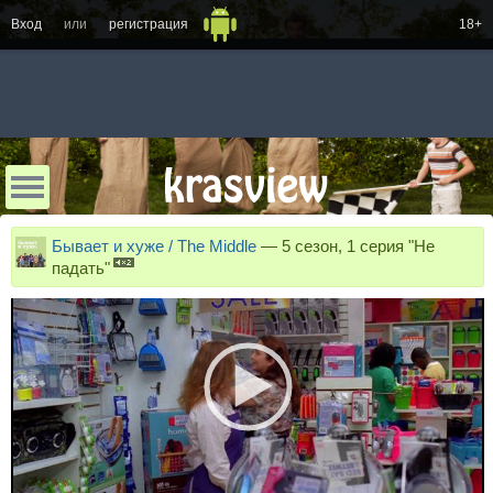
Вход
или
регистрация
18+
Бывает и хуже / The Middle
—
5 сезон, 1 серия "Не
падать"