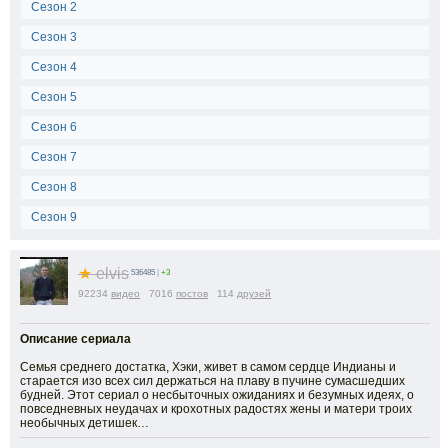
Сезон 2
Сезон 3
Сезон 4
Сезон 5
Сезон 6
Сезон 7
Сезон 8
Сезон 9
★
elvis
536485
|
+3
92234
видео
7016
постов
114
друзей
Описание сериала
Семья среднего достатка, Хэки, живет в самом сердце Индианы и
старается изо всех сил держаться на плаву в пучине сумасшедших
будней. Этот сериал о несбыточных ожиданиях и безумных идеях, о
повседневных неудачах и крохотных радостях жены и матери троих
необычных детишек…