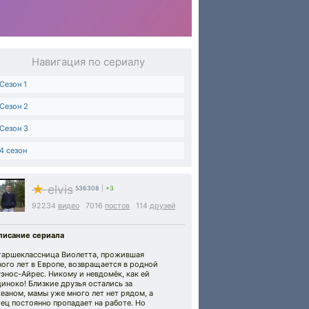
Навигация по сериалу
Сезон 1
Сезон 2
Сезон 3
4 сезон
★
elvis
536308
|
+3
92234
видео
7016
постов
114
друзей
писание сериала
таршеклассница Виолетта, прожившая
ого лет в Европе, возвращается в родной
энос-Айрес. Никому и невдомёк, как ей
иноко! Близкие друзья остались за
еаном, мамы уже много лет нет рядом, а
ец постоянно пропадает на работе. Но