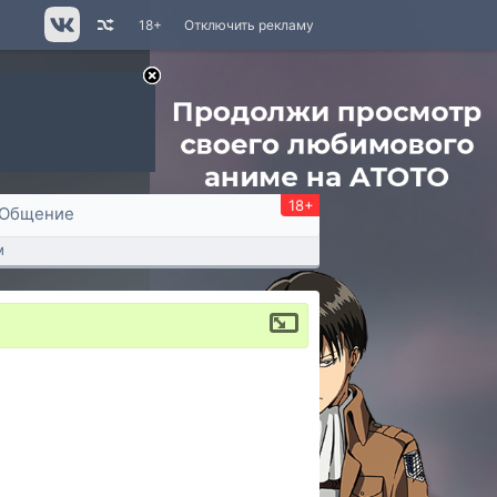
18+
Отключить рекламу
18+
Общение
м