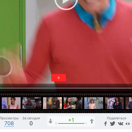
6
Просмотры
За сегодня
Поделиться
+1
708
0
0
1