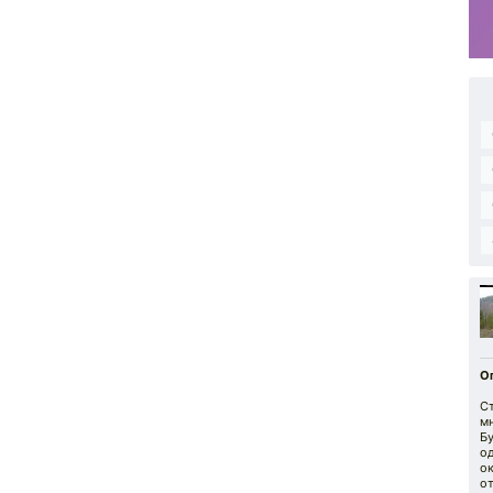
О
С
мн
Бу
од
ок
от