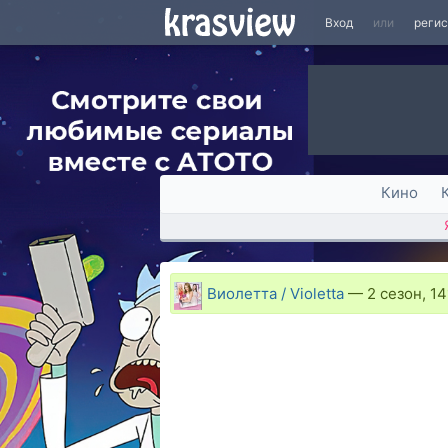
Вход
или
реги
Кино
Виолетта / Violetta
—
2 сезон, 14